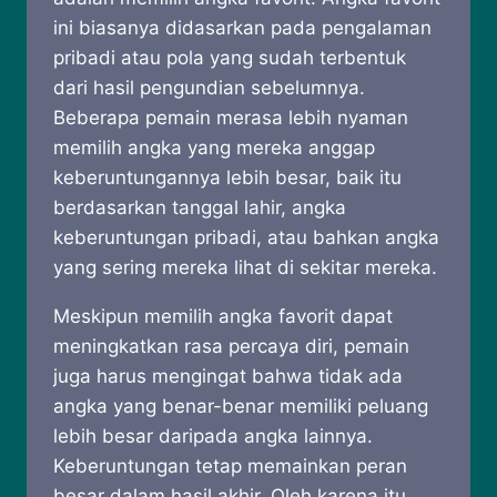
ini biasanya didasarkan pada pengalaman
pribadi atau pola yang sudah terbentuk
dari hasil pengundian sebelumnya.
Beberapa pemain merasa lebih nyaman
memilih angka yang mereka anggap
keberuntungannya lebih besar, baik itu
berdasarkan tanggal lahir, angka
keberuntungan pribadi, atau bahkan angka
yang sering mereka lihat di sekitar mereka.
Meskipun memilih angka favorit dapat
meningkatkan rasa percaya diri, pemain
juga harus mengingat bahwa tidak ada
angka yang benar-benar memiliki peluang
lebih besar daripada angka lainnya.
Keberuntungan tetap memainkan peran
besar dalam hasil akhir. Oleh karena itu,