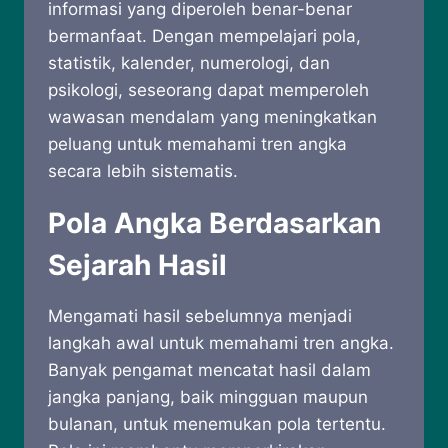
informasi yang diperoleh benar-benar
bermanfaat. Dengan mempelajari pola,
statistik, kalender, numerologi, dan
psikologi, seseorang dapat memperoleh
wawasan mendalam yang meningkatkan
peluang untuk memahami tren angka
secara lebih sistematis.
Pola Angka Berdasarkan
Sejarah Hasil
Mengamati hasil sebelumnya menjadi
langkah awal untuk memahami tren angka.
Banyak pengamat mencatat hasil dalam
jangka panjang, baik mingguan maupun
bulanan, untuk menemukan pola tertentu.