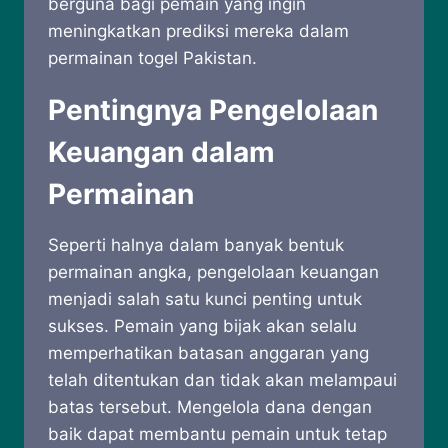
berguna bagi pemain yang ingin
meningkatkan prediksi mereka dalam
permainan togel Pakistan.
Pentingnya Pengelolaan
Keuangan dalam
Permainan
Seperti halnya dalam banyak bentuk
permainan angka, pengelolaan keuangan
menjadi salah satu kunci penting untuk
sukses. Pemain yang bijak akan selalu
memperhatikan batasan anggaran yang
telah ditentukan dan tidak akan melampaui
batas tersebut. Mengelola dana dengan
baik dapat membantu pemain untuk tetap