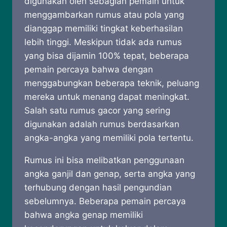
digunakan oleh sebagian pemain untuk
menggambarkan rumus atau pola yang
dianggap memiliki tingkat keberhasilan
lebih tinggi. Meskipun tidak ada rumus
yang bisa dijamin 100% tepat, beberapa
pemain percaya bahwa dengan
menggabungkan beberapa teknik, peluang
mereka untuk menang dapat meningkat.
Salah satu rumus gacor yang sering
digunakan adalah rumus berdasarkan
angka-angka yang memiliki pola tertentu.
Rumus ini bisa melibatkan penggunaan
angka ganjil dan genap, serta angka yang
terhubung dengan hasil pengundian
sebelumnya. Beberapa pemain percaya
bahwa angka genap memiliki