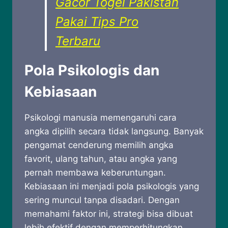
Gacor Togel Pakistan
Pakai Tips Pro
Terbaru
Pola Psikologis dan
Kebiasaan
Psikologi manusia memengaruhi cara
angka dipilih secara tidak langsung. Banyak
pengamat cenderung memilih angka
favorit, ulang tahun, atau angka yang
pernah membawa keberuntungan.
Kebiasaan ini menjadi pola psikologis yang
sering muncul tanpa disadari. Dengan
memahami faktor ini, strategi bisa dibuat
lebih efektif dengan memperhitungkan