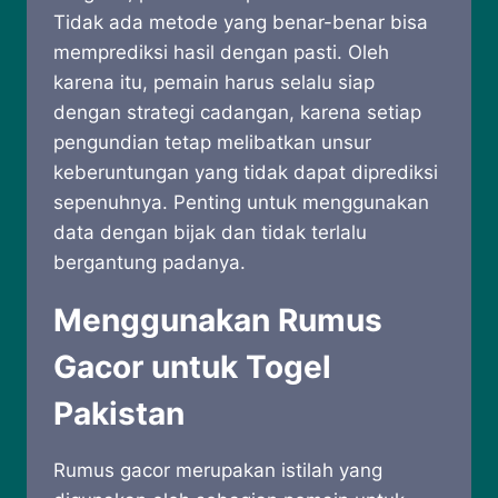
Tidak ada metode yang benar-benar bisa
memprediksi hasil dengan pasti. Oleh
karena itu, pemain harus selalu siap
dengan strategi cadangan, karena setiap
pengundian tetap melibatkan unsur
keberuntungan yang tidak dapat diprediksi
sepenuhnya. Penting untuk menggunakan
data dengan bijak dan tidak terlalu
bergantung padanya.
Menggunakan Rumus
Gacor untuk Togel
Pakistan
Rumus gacor merupakan istilah yang