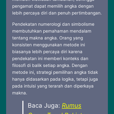
pengamat dapat memilih angka dengan
lebih percaya diri dan penuh pertimbangan.
Pendekatan numerologi dan simbolisme
membutuhkan pemahaman mendalam
tentang makna angka. Orang yang
konsisten menggunakan metode ini
biasanya lebih percaya diri karena
pendekatan ini memberi konteks dan
filosofi di balik setiap angka. Dengan
metode ini, strategi pemilihan angka tidak
hanya didasarkan pada logika, tetapi juga
pada intuisi yang terarah dan diperkaya
makna.
Baca Juga:
Rumus