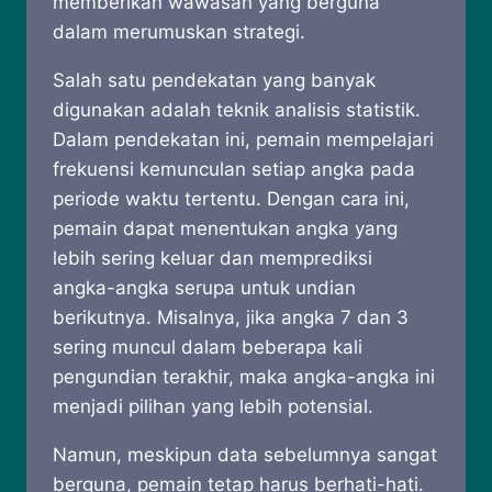
memberikan wawasan yang berguna
dalam merumuskan strategi.
Salah satu pendekatan yang banyak
digunakan adalah teknik analisis statistik.
Dalam pendekatan ini, pemain mempelajari
frekuensi kemunculan setiap angka pada
periode waktu tertentu. Dengan cara ini,
pemain dapat menentukan angka yang
lebih sering keluar dan memprediksi
angka-angka serupa untuk undian
berikutnya. Misalnya, jika angka 7 dan 3
sering muncul dalam beberapa kali
pengundian terakhir, maka angka-angka ini
menjadi pilihan yang lebih potensial.
Namun, meskipun data sebelumnya sangat
berguna, pemain tetap harus berhati-hati.