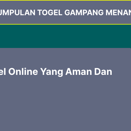
UMPULAN TOGEL GAMPANG MENA
gel Online Yang Aman Dan