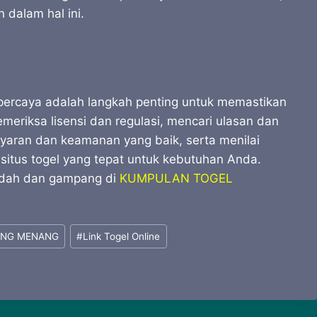
n dalam hal ini.
rpercaya adalah langkah penting untuk memastikan
eriksa lisensi dan regulasi, mencari ulasan dan
aran dan keamanan yang baik, serta menilai
itus togel yang tepat untuk kebutuhan Anda.
udah dan gampang di
KUMPULAN TOGEL
ANG MENANG
#
Link Togel Online