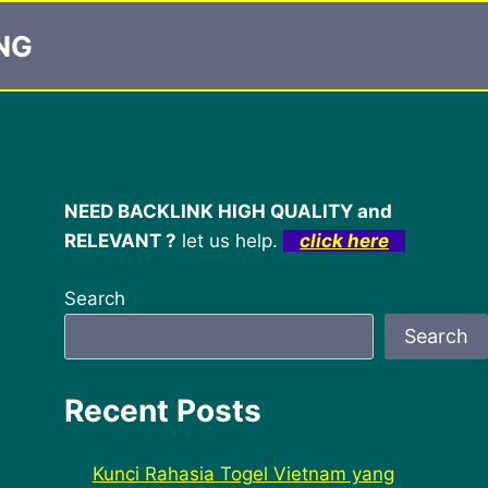
NG
NEED BACKLINK HIGH QUALITY and
RELEVANT ?
let us help.
click here
Search
Search
Recent Posts
Kunci Rahasia Togel Vietnam yang