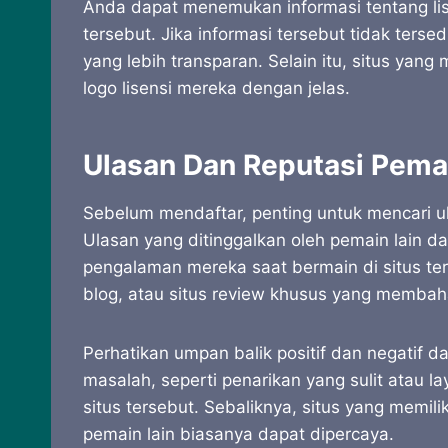
Anda dapat menemukan informasi tentang lis
tersebut. Jika informasi tersebut tidak tersed
yang lebih transparan. Selain itu, situs yan
logo lisensi mereka dengan jelas.
Ulasan Dan Reputasi Pema
Sebelum mendaftar, penting untuk mencari ul
Ulasan yang ditinggalkan oleh pemain lain
pengalaman mereka saat bermain di situs ter
blog, atau situs review khusus yang membahas
Perhatikan umpan balik positif dan negatif d
masalah, seperti penarikan yang sulit atau l
situs tersebut. Sebaliknya, situs yang memili
pemain lain biasanya dapat dipercaya.