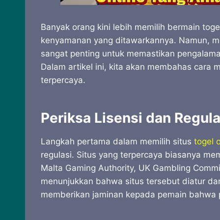
Banyak orang kini lebih memilih bermain tog
kenyamanan yang ditawarkannya. Namun, memi
sangat penting untuk memastikan pengalaman
Dalam artikel ini, kita akan membahas cara m
terpercaya.
Periksa Lisensi dan Regula
Langkah pertama dalam memilih situs
togel 
regulasi. Situs yang terpercaya biasanya memili
Malta Gaming Authority, UK Gambling Commissi
menunjukkan bahwa situs tersebut diatur d
memberikan jaminan kepada pemain bahwa pe