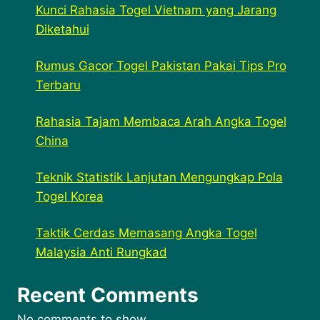
Kunci Rahasia Togel Vietnam yang Jarang
Diketahui
Rumus Gacor Togel Pakistan Pakai Tips Pro
Terbaru
Rahasia Tajam Membaca Arah Angka Togel
China
Teknik Statistik Lanjutan Mengungkap Pola
Togel Korea
Taktik Cerdas Memasang Angka Togel
Malaysia Anti Rungkad
Recent Comments
No comments to show.