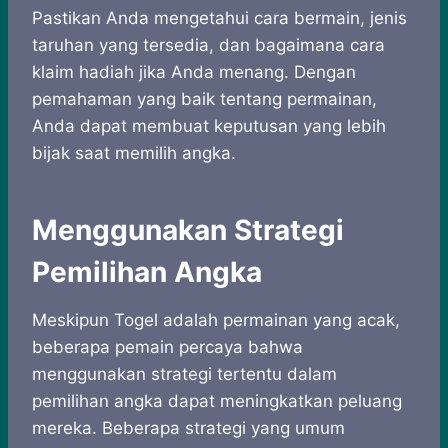
Pastikan Anda mengetahui cara bermain, jenis
taruhan yang tersedia, dan bagaimana cara
klaim hadiah jika Anda menang. Dengan
pemahaman yang baik tentang permainan,
Anda dapat membuat keputusan yang lebih
bijak saat memilih angka.
Menggunakan Strategi
Pemilihan Angka
Meskipun Togel adalah permainan yang acak,
beberapa pemain percaya bahwa
menggunakan strategi tertentu dalam
pemilihan angka dapat meningkatkan peluang
mereka. Beberapa strategi yang umum