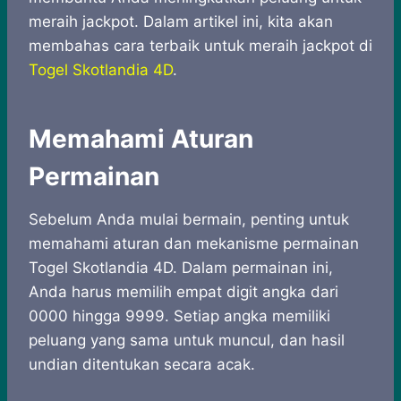
meraih jackpot. Dalam artikel ini, kita akan
membahas cara terbaik untuk meraih jackpot di
Togel Skotlandia 4D
.
Memahami Aturan
Permainan
Sebelum Anda mulai bermain, penting untuk
memahami aturan dan mekanisme permainan
Togel Skotlandia 4D. Dalam permainan ini,
Anda harus memilih empat digit angka dari
0000 hingga 9999. Setiap angka memiliki
peluang yang sama untuk muncul, dan hasil
undian ditentukan secara acak.