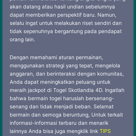
akan datang atau hasil undian sebelumnya
dapat memberikan perspektif baru. Namun,
selalu ingat untuk melakukan riset sendiri dan
tidak sepenuhnya bergantung pada pendapat
orang lain.
Dengan memahami aturan permainan,
menggunakan strategi yang tepat, mengelola
anggaran, dan berinteraksi dengan komunitas,
Anda dapat meningkatkan peluang untuk
meraih jackpot di Togel Skotlandia 4D. Ingatlah
bahwa bermain togel haruslah bersenang-
senang dan tidak menjadi beban. Selamat
bermain dan semoga beruntung, Untuk terkait
informasi-informasi terbaru dan menarik
lainnya Anda bisa juga mengklik link
TIPS