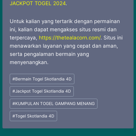
JACKPOT TOGEL 2024
.
Untuk kalian yang tertarik dengan permainan
ini, kalian dapat mengakses situs resmi dan
terpercaya,
https://thetealacorn.com/
. Situs ini
menawarkan layanan yang cepat dan aman,
serta pengalaman bermain yang
menyenangkan.
Post
#
Bermain Togel Skotlandia 4D
Tags:
#
Jackpot Togel Skotlandia 4D
#
KUMPULAN TOGEL GAMPANG MENANG
#
Togel Skotlandia 4D