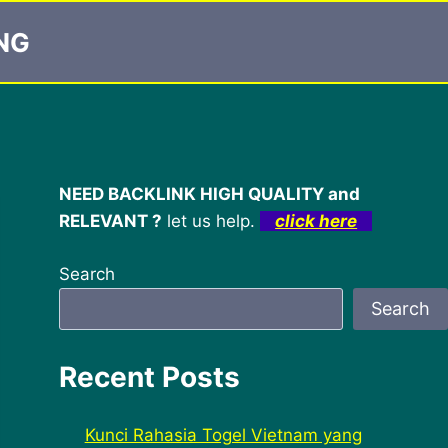
NG
NEED BACKLINK HIGH QUALITY and
RELEVANT ?
let us help.
click here
Search
Search
Recent Posts
Kunci Rahasia Togel Vietnam yang