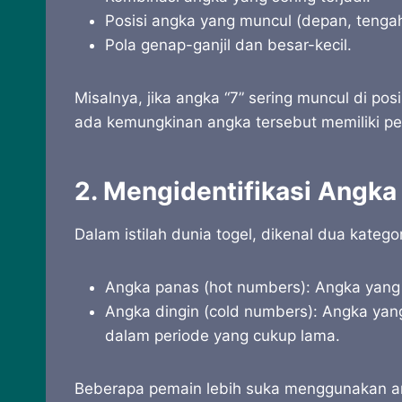
Posisi angka yang muncul (depan, tengah
Pola genap-ganjil dan besar-kecil.
Misalnya, jika angka “7” sering muncul di po
ada kemungkinan angka tersebut memiliki pelu
2.
Mengidentifikasi Angka
Dalam istilah dunia togel, dikenal dua kate
Angka panas (hot numbers): Angka yang 
Angka dingin (cold numbers): Angka yan
dalam periode yang cukup lama.
Beberapa pemain lebih suka menggunakan an