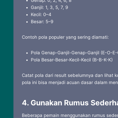
Genap: 0, 2, 4, 6, 8
Ganjil: 1, 3, 5, 7, 9
Kecil: 0–4
Besar: 5–9
Contoh pola populer yang sering diamati:
Pola Genap-Ganjil-Genap-Ganjil (E-O-E-
Pola Besar-Besar-Kecil-Kecil (B-B-K-K)
Catat pola dari result sebelumnya dan lihat 
pola ini bisa menjadi acuan dasar dalam men
4.
Gunakan Rumus Sederh
Beberapa pemain menggunakan rumus seder