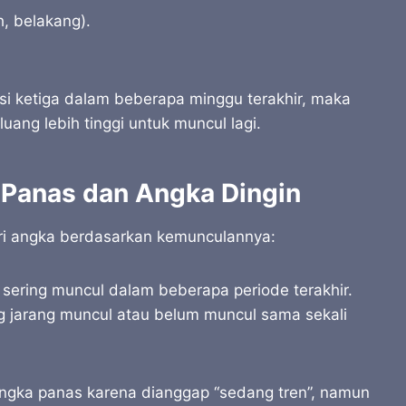
, belakang).
sisi ketiga dalam beberapa minggu terakhir, maka
ang lebih tinggi untuk muncul lagi.
 Panas dan Angka Dingin
gori angka berdasarkan kemunculannya:
sering muncul dalam beberapa periode terakhir.
g jarang muncul atau belum muncul sama sekali
gka panas karena dianggap “sedang tren”, namun