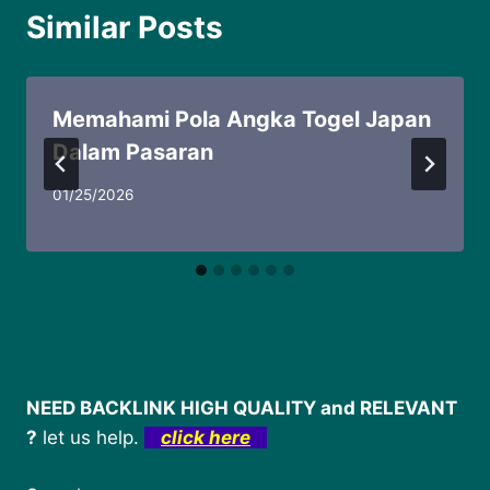
Similar Posts
Memahami Pola Angka Togel Japan
Dalam Pasaran
01/25/2026
NEED BACKLINK HIGH QUALITY and RELEVANT
?
let us help.
click here