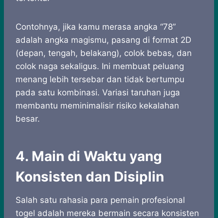
Contohnya, jika kamu merasa angka “78”
adalah angka magismu, pasang di format 2D
(depan, tengah, belakang), colok bebas, dan
colok naga sekaligus. Ini membuat peluang
menang lebih tersebar dan tidak bertumpu
pada satu kombinasi. Variasi taruhan juga
membantu meminimalisir risiko kekalahan
besar.
4. Main di Waktu yang
Konsisten dan Disiplin
Salah satu rahasia para pemain profesional
togel adalah mereka bermain secara konsisten