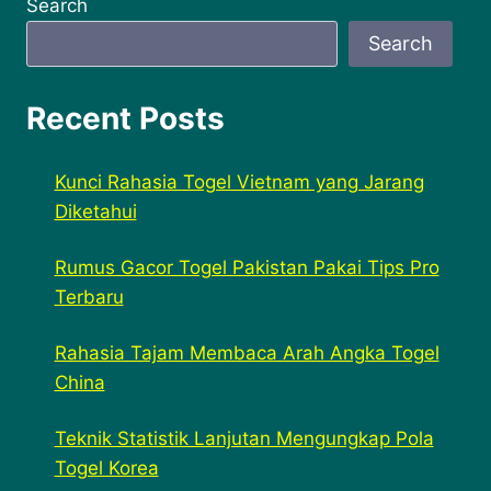
Search
Search
Recent Posts
Kunci Rahasia Togel Vietnam yang Jarang
Diketahui
Rumus Gacor Togel Pakistan Pakai Tips Pro
Terbaru
Rahasia Tajam Membaca Arah Angka Togel
China
Teknik Statistik Lanjutan Mengungkap Pola
Togel Korea