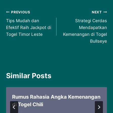
Post
PREVIOUS
NEXT
Tips Mudah dan
Strategi Cerdas
navigation
Efektif Raih Jackpot di
Mendapatkan
Togel Timor Leste
Kemenangan di Togel
Bullseye
Similar Posts
Rumus Rahasia Angka Kemenangan
di Togel Chili