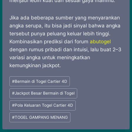
menjadi lebih kuat dan sesuai gaya mainmu.
Jika ada beberapa sumber yang menyarankan
angka serupa, itu bisa jadi sinyal bahwa angka
tersebut punya peluang keluar lebih tinggi.
Kombinasikan prediksi dari forum
abutogel
dengan rumus pribadi dan intuisi, lalu buat 2–3
variasi angka untuk meningkatkan
kemungkinan jackpot.
Post
#
Bermain di Togel Cartier 4D
Tags:
#
Jackpot Besar Bermain di Togel
#
Pola Keluaran Togel Cartier 4D
#
TOGEL GAMPANG MENANG