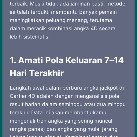
terbaik. Meski tidak ada jaminan pasti, metode
ini telah terbukti membantu banyak pemain
meningkatkan peluang menang, terutama
dalam meracik kombinasi angka 4D secara
lebih sistematis.
1. Amati Pola Keluaran 7–14
Hari Terakhir
Langkah awal dalam berburu angka jackpot di
Cartier 4D adalah dengan menganalisis pola
result harian dalam seminggu atau dua minggu
terakhir. Data ini akan membantu kamu
mengenali tren angka yang sering muncul
(angka panas) dan angka yang mulai jarang