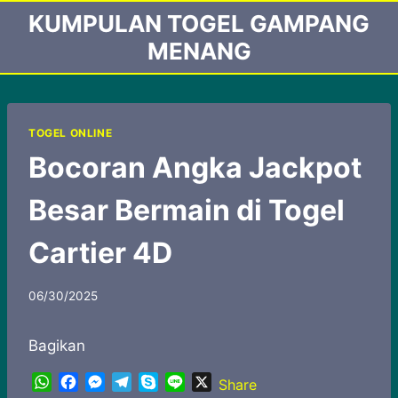
Skip
KUMPULAN TOGEL GAMPANG
to
MENANG
content
TOGEL ONLINE
Bocoran Angka Jackpot
Besar Bermain di Togel
Cartier 4D
06/30/2025
Bagikan
W
F
M
T
S
L
X
Share