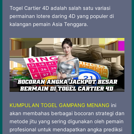
h
a
e
e
k
i
a
c
s
l
y
n
Togel Cartier 4D adalah salah satu variasi
t
e
s
e
p
e
permainan lotere daring 4D yang populer di
s
b
e
g
e
kalangan pemain Asia Tenggara.
A
o
n
r
p
o
g
a
p
k
e
m
r
KUMPULAN TOGEL GAMPANG MENANG
ini
akan membahas berbagai bocoran strategi dan
metode jitu yang sering digunakan oleh pemain
profesional untuk mendapatkan angka prediksi