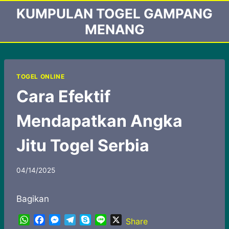
Skip
KUMPULAN TOGEL GAMPANG
to
MENANG
content
TOGEL ONLINE
Cara Efektif
Mendapatkan Angka
Jitu Togel Serbia
04/14/2025
Bagikan
W
F
M
T
S
L
X
Share