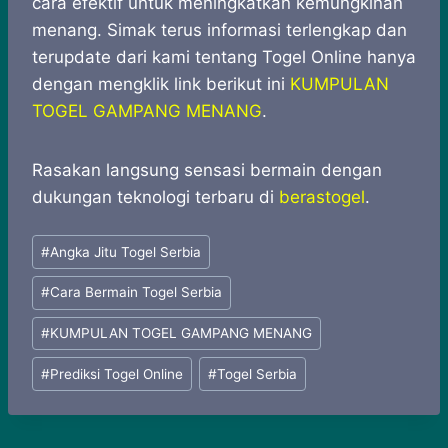
cara efektif untuk meningkatkan kemungkinan
menang. Simak terus informasi terlengkap dan
terupdate dari kami tentang Togel Online hanya
dengan mengklik link berikut ini
KUMPULAN
TOGEL GAMPANG MENANG
.
Rasakan langsung sensasi bermain dengan
dukungan teknologi terbaru di
berastogel
.
Post
#
Angka Jitu Togel Serbia
Tags:
#
Cara Bermain Togel Serbia
#
KUMPULAN TOGEL GAMPANG MENANG
#
Prediksi Togel Online
#
Togel Serbia