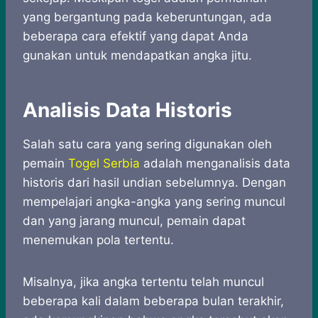
yang bergantung pada keberuntungan, ada
beberapa cara efektif yang dapat Anda
gunakan untuk mendapatkan angka jitu.
Analisis Data Historis
Salah satu cara yang sering digunakan oleh
pemain
Togel Serbia
adalah menganalisis data
historis dari hasil undian sebelumnya. Dengan
mempelajari angka-angka yang sering muncul
dan yang jarang muncul, pemain dapat
menemukan pola tertentu.
Misalnya, jika angka tertentu telah muncul
beberapa kali dalam beberapa bulan terakhir,