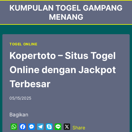
Skip
KUMPULAN TOGEL GAMPANG
to
MENANG
content
TOGEL ONLINE
Kopertoto – Situs Togel
Online dengan Jackpot
Terbesar
05/15/2025
Bagikan
W
F
M
T
S
L
X
Share