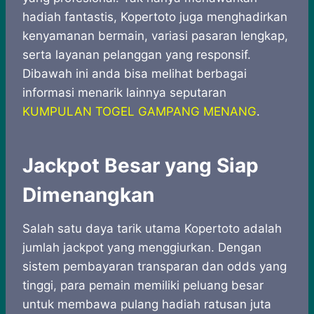
hadiah fantastis, Kopertoto juga menghadirkan
kenyamanan bermain, variasi pasaran lengkap,
serta layanan pelanggan yang responsif.
Dibawah ini anda bisa melihat berbagai
informasi menarik lainnya seputaran
KUMPULAN TOGEL GAMPANG MENANG
.
Jackpot Besar yang Siap
Dimenangkan
Salah satu daya tarik utama Kopertoto adalah
jumlah jackpot yang menggiurkan. Dengan
sistem pembayaran transparan dan odds yang
tinggi, para pemain memiliki peluang besar
untuk membawa pulang hadiah ratusan juta