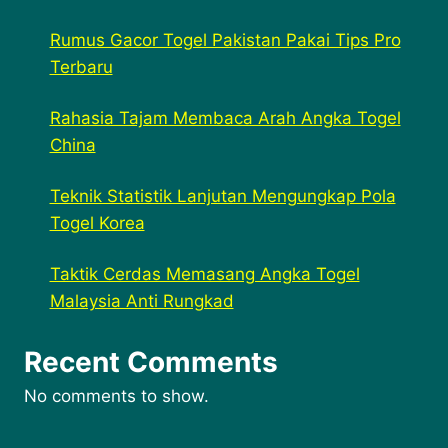
Rumus Gacor Togel Pakistan Pakai Tips Pro
Terbaru
Rahasia Tajam Membaca Arah Angka Togel
China
Teknik Statistik Lanjutan Mengungkap Pola
Togel Korea
Taktik Cerdas Memasang Angka Togel
Malaysia Anti Rungkad
Recent Comments
No comments to show.