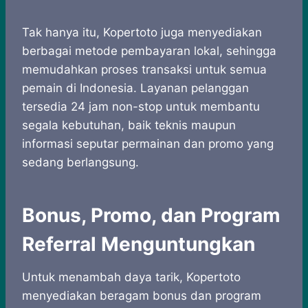
Tak hanya itu, Kopertoto juga menyediakan
berbagai metode pembayaran lokal, sehingga
memudahkan proses transaksi untuk semua
pemain di Indonesia. Layanan pelanggan
tersedia 24 jam non-stop untuk membantu
segala kebutuhan, baik teknis maupun
informasi seputar permainan dan promo yang
sedang berlangsung.
Bonus, Promo, dan Program
Referral Menguntungkan
Untuk menambah daya tarik, Kopertoto
menyediakan beragam bonus dan program