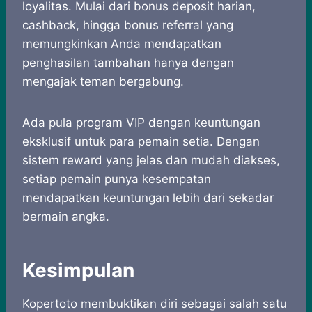
loyalitas. Mulai dari bonus deposit harian,
cashback, hingga bonus referral yang
memungkinkan Anda mendapatkan
penghasilan tambahan hanya dengan
mengajak teman bergabung.
Ada pula program VIP dengan keuntungan
eksklusif untuk para pemain setia. Dengan
sistem reward yang jelas dan mudah diakses,
setiap pemain punya kesempatan
mendapatkan keuntungan lebih dari sekadar
bermain angka.
Kesimpulan
Kopertoto membuktikan diri sebagai salah satu