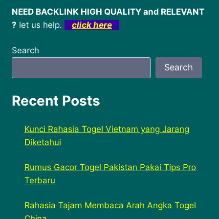
NEED BACKLINK HIGH QUALITY and RELEVANT
?
let us help.
click here
Search
Search
Recent Posts
Kunci Rahasia Togel Vietnam yang Jarang
Diketahui
Rumus Gacor Togel Pakistan Pakai Tips Pro
Terbaru
Rahasia Tajam Membaca Arah Angka Togel
China