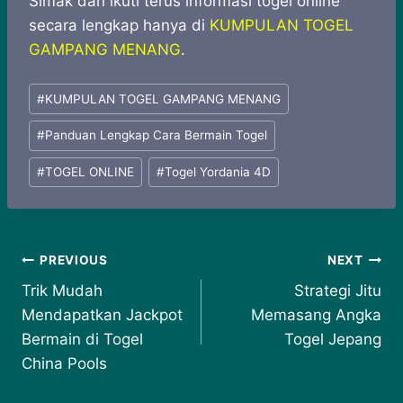
Simak dan ikuti terus informasi togel online
secara lengkap hanya di
KUMPULAN TOGEL
GAMPANG MENANG
.
Post
#
KUMPULAN TOGEL GAMPANG MENANG
Tags:
#
Panduan Lengkap Cara Bermain Togel
#
TOGEL ONLINE
#
Togel Yordania 4D
Post
PREVIOUS
NEXT
Trik Mudah
Strategi Jitu
navigation
Mendapatkan Jackpot
Memasang Angka
Bermain di Togel
Togel Jepang
China Pools