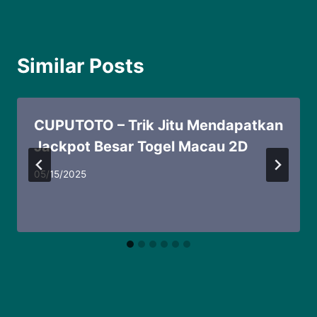
Similar Posts
CUPUTOTO – Trik Jitu Mendapatkan
Jackpot Besar Togel Macau 2D
05/15/2025