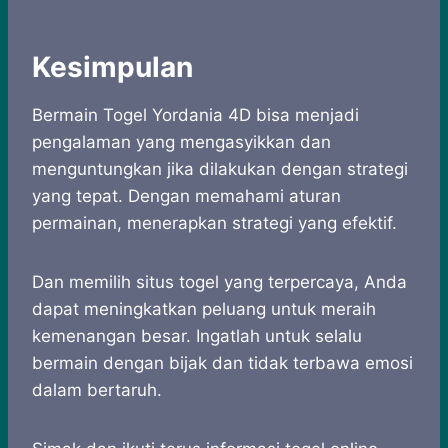
Kesimpulan
Bermain Togel Yordania 4D bisa menjadi
pengalaman yang mengasyikkan dan
menguntungkan jika dilakukan dengan strategi
yang tepat. Dengan memahami aturan
permainan, menerapkan strategi yang efektif.
Dan memilih situs togel yang terpercaya, Anda
dapat meningkatkan peluang untuk meraih
kemenangan besar. Ingatlah untuk selalu
bermain dengan bijak dan tidak terbawa emosi
dalam bertaruh.