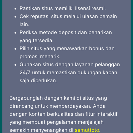
Pastikan situs memiliki lisensi resmi.
Cek reputasi situs melalui ulasan pemain
lain.
Periksa metode deposit dan penarikan
yang tersedia.
Pilih situs yang menawarkan bonus dan
promosi menarik.
Gunakan situs dengan layanan pelanggan
24/7 untuk memastikan dukungan kapan
saja diperlukan.
Bergabunglah dengan kami di situs yang
dirancang untuk memberdayakan. Anda
dengan konten berkualitas dan fitur interaktif
yang membuat pengalaman menjelajah
semakin menyenangkan di
semuttoto
.