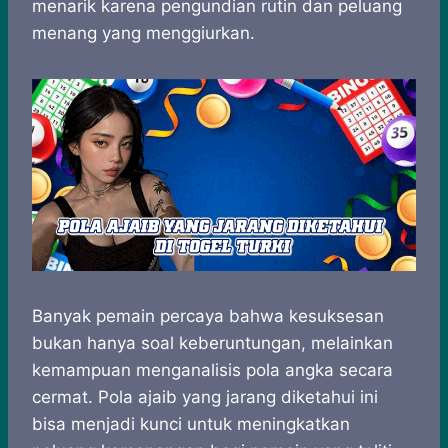
t
e
s
e
p
e
menarik karena pengundian rutin dan peluang
s
b
e
g
e
menang yang menggiurkan.
A
o
n
r
p
o
g
a
p
k
e
m
r
Banyak pemain percaya bahwa kesuksesan
bukan hanya soal keberuntungan, melainkan
kemampuan menganalisis pola angka secara
cermat. Pola ajaib yang jarang diketahui ini
bisa menjadi kunci untuk meningkatkan