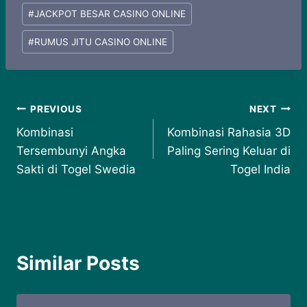
#
JACKPOT BESAR CASINO ONLINE
#
RUMUS JITU CASINO ONLINE
Post
PREVIOUS
NEXT
Kombinasi
Kombinasi Rahasia 3D
navigation
Tersembunyi Angka
Paling Sering Keluar di
Sakti di Togel Swedia
Togel India
Similar Posts