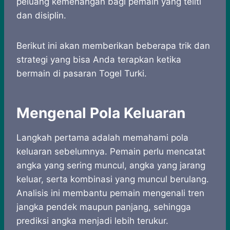
peluang kemenangan bagi pemain yang teliti
dan disiplin.
Berikut ini akan memberikan beberapa trik dan
strategi yang bisa Anda terapkan ketika
bermain di pasaran Togel Turki.
Mengenal Pola Keluaran
Langkah pertama adalah memahami pola
keluaran sebelumnya. Pemain perlu mencatat
angka yang sering muncul, angka yang jarang
keluar, serta kombinasi yang muncul berulang.
Analisis ini membantu pemain mengenali tren
jangka pendek maupun panjang, sehingga
prediksi angka menjadi lebih terukur.