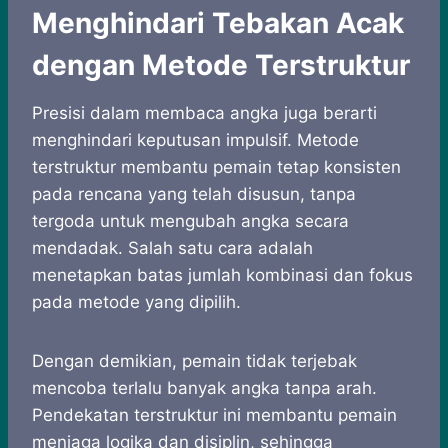
Menghindari Tebakan Acak
dengan Metode Terstruktur
Presisi dalam membaca angka juga berarti
menghindari keputusan impulsif. Metode
terstruktur membantu pemain tetap konsisten
pada rencana yang telah disusun, tanpa
tergoda untuk mengubah angka secara
mendadak. Salah satu cara adalah
menetapkan batas jumlah kombinasi dan fokus
pada metode yang dipilih.
Dengan demikian, pemain tidak terjebak
mencoba terlalu banyak angka tanpa arah.
Pendekatan terstruktur ini membantu pemain
menjaga logika dan disiplin, sehingga