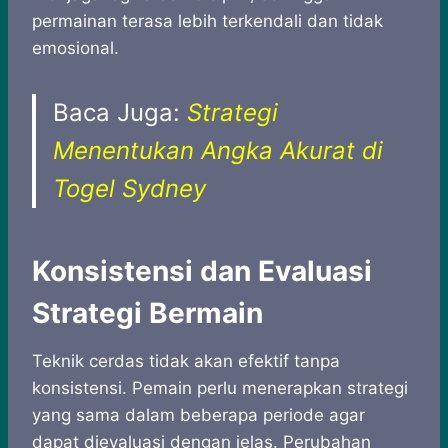
permainan terasa lebih terkendali dan tidak
emosional.
Baca Juga:
Strategi
Menentukan Angka Akurat di
Togel Sydney
Konsistensi dan Evaluasi
Strategi Bermain
Teknik cerdas tidak akan efektif tanpa
konsistensi. Pemain perlu menerapkan strategi
yang sama dalam beberapa periode agar
dapat dievaluasi dengan jelas. Perubahan