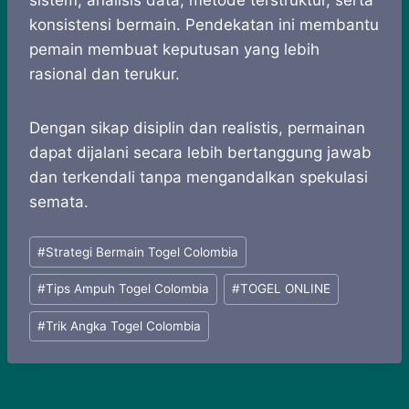
sistem, analisis data, metode terstruktur, serta
konsistensi bermain. Pendekatan ini membantu
pemain membuat keputusan yang lebih
rasional dan terukur.
Dengan sikap disiplin dan realistis, permainan
dapat dijalani secara lebih bertanggung jawab
dan terkendali tanpa mengandalkan spekulasi
semata.
Post
#
Strategi Bermain Togel Colombia
Tags:
#
Tips Ampuh Togel Colombia
#
TOGEL ONLINE
#
Trik Angka Togel Colombia