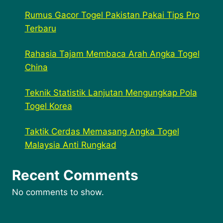
Rumus Gacor Togel Pakistan Pakai Tips Pro
Terbaru
Rahasia Tajam Membaca Arah Angka Togel
China
Teknik Statistik Lanjutan Mengungkap Pola
Togel Korea
Taktik Cerdas Memasang Angka Togel
Malaysia Anti Rungkad
Recent Comments
No comments to show.