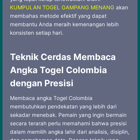
KUMPULAN TOGEL GAMPANG MENANG
akan
membahas metode efektif yang dapat
membantu Anda meraih kemenangan lebih
konsisten setiap hari.
Teknik Cerdas Membaca
Angka Togel Colombia
dengan Presisi
Membaca angka Togel Colombia
membutuhkan pendekatan yang lebih dari
sekadar menebak. Pemain yang ingin bermain
secara terarah perlu memahami bahwa presisi
dalam memilih angka lahir dari analisis, disiplin,