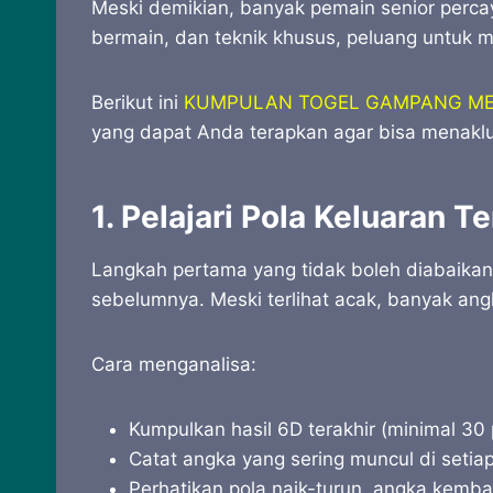
Meski demikian, banyak pemain senior perca
bermain, dan teknik khusus, peluang untuk me
Berikut ini
KUMPULAN TOGEL GAMPANG M
yang dapat Anda terapkan agar bisa menaklu
1.
Pelajari Pola Keluaran T
Langkah pertama yang tidak boleh diabaikan
sebelumnya. Meski terlihat acak, banyak ang
Cara menganalisa:
Kumpulkan hasil 6D terakhir (minimal 30 
Catat angka yang sering muncul di setiap p
Perhatikan pola naik-turun, angka kemba