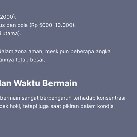
–2000).
us dan pola (Rp 5000–10.000).
i utama).
 dalam zona aman, meskipun beberapa angka
annya tetap besar.
an Waktu Bermain
bermain sangat berpengaruh terhadap konsentrasi
ek hoki, tetapi juga saat pikiran dalam kondisi