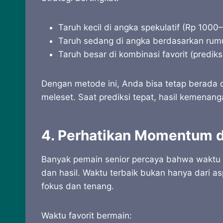
Taruh kecil di angka spekulatif (Rp 1000
Taruh sedang di angka berdasarkan rum
Taruh besar di kombinasi favorit (prediks
Dengan metode ini, Anda bisa tetap berada
meleset. Saat prediksi tepat, hasil kemenang
4.
Perhatikan Momentum d
Banyak pemain senior percaya bahwa waktu 
dan hasil. Waktu terbaik bukan hanya dari asp
fokus dan tenang.
Waktu favorit bermain: