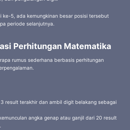
si ke-5, ada kemungkinan besar posisi tersebut
pa periode selanjutnya.
si Perhitungan Matematika
erapa rumus sederhana berbasis perhitungan
erpengalaman.
result terakhir dan ambil digit belakang sebagai
emunculan angka genap atau ganjil dari 20 result
.