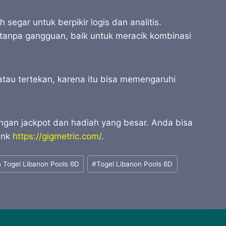
 segar untuk berpikir logis dan analitis.
 tanpa gangguan, baik untuk meracik kombinasi
atau tertekan, karena itu bisa memengaruhi
ngan jackpot dan hadiah yang besar. Anda bisa
link
https://gigmetric.com/
.
 Togel Libanon Pools 6D
#
Togel Libanon Pools 6D