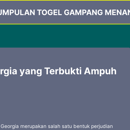
UMPULAN TOGEL GAMPANG MENA
rgia yang Terbukti Ampuh
i Georgia merupakan salah satu bentuk perjudian