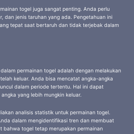
ermainan togel juga sangat penting. Anda perlu
ar, dan jenis taruhan yang ada. Pengetahuan ini
 tepat saat bertaruh dan tidak terjebak dalam
g dalam permainan togel adalah dengan melakukan
g telah keluar. Anda bisa mencatat angka-angka
ncul dalam periode tertentu. Hal ini dapat
angka yang lebih mungkin keluar.
akan analisis statistik untuk permainan togel.
nda dalam mengidentifikasi tren dan membuat
gat bahwa togel tetap merupakan permainan