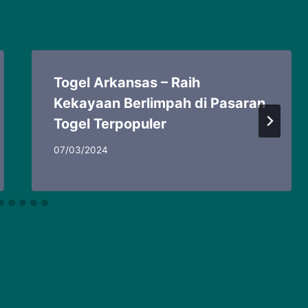
Togel Arkansas – Raih
Kekayaan Berlimpah di Pasaran
Togel Terpopuler
07/03/2024