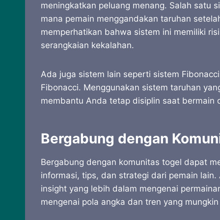
meningkatkan peluang menang. Salah satu si
mana pemain menggandakan taruhan setelah
memperhatikan bahwa sistem ini memiliki ris
serangkaian kekalahan.
Ada juga sistem lain seperti sistem Fibonacc
Fibonacci. Menggunakan sistem taruhan yan
membantu Anda tetap disiplin saat bermain
Bergabung dengan Komun
Bergabung dengan komunitas togel dapat me
informasi, tips, dan strategi dari pemain la
insight yang lebih dalam mengenai permainan 
mengenai pola angka dan tren yang mungkin