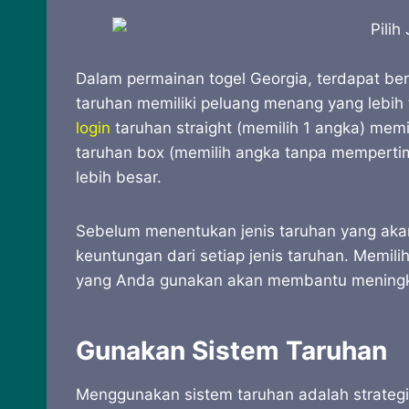
Dalam permainan togel Georgia, terdapat berb
taruhan memiliki peluang menang yang lebih 
login
taruhan straight (memilih 1 angka) memi
taruhan box (memilih angka tanpa memperti
lebih besar.
Sebelum menentukan jenis taruhan yang akan d
keuntungan dari setiap jenis taruhan. Memili
yang Anda gunakan akan membantu meningk
Gunakan Sistem Taruhan
Menggunakan sistem taruhan adalah strategi