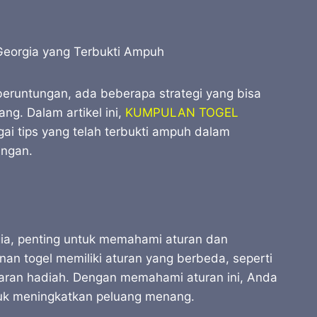
eruntungan, ada beberapa strategi yang bisa
g. Dalam artikel ini,
KUMPULAN TOGEL
 tips yang telah terbukti ampuh dalam
angan.
gia, penting untuk memahami aturan dan
nan togel memiliki aturan yang berbeda, seperti
yaran hadiah. Dengan memahami aturan ini, Anda
tuk meningkatkan peluang menang.