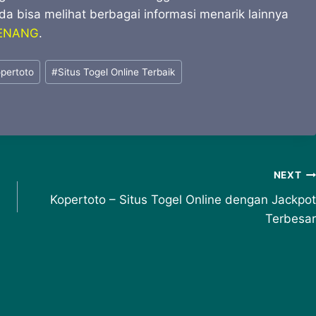
a bisa melihat berbagai informasi menarik lainnya
ENANG
.
opertoto
#
Situs Togel Online Terbaik
NEXT
Kopertoto – Situs Togel Online dengan Jackpot
Terbesar