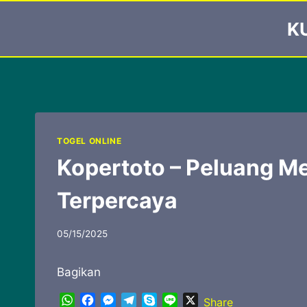
Skip
K
to
content
TOGEL ONLINE
Kopertoto – Peluang Me
Terpercaya
05/15/2025
Bagikan
W
F
M
T
S
L
X
Share