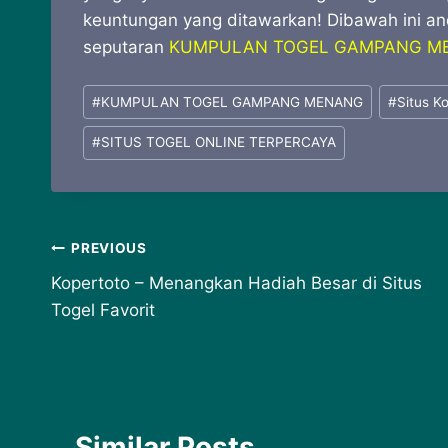
keuntungan yang ditawarkan! Dibawah ini and
seputaran
KUMPULAN TOGEL GAMPANG M
Post
#
KUMPULAN TOGEL GAMPANG MENANG
#
Situs K
Tags:
#
SITUS TOGEL ONLINE TERPERCAYA
Post
PREVIOUS
Kopertoto – Menangkan Hadiah Besar di Situs
navigation
Togel Favorit
Similar Posts