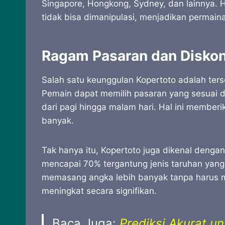
Singapore, Hongkong, Sydney, dan lainnya. H
tidak bisa dimanipulasi, menjadikan permain
Ragam Pasaran dan Disko
Salah satu keunggulan Kopertoto adalah ters
Pemain dapat memilih pasaran yang sesuai d
dari pagi hingga malam hari. Hal ini memberi
banyak.
Tak hanya itu, Kopertoto juga dikenal denga
mencapai 70% tergantung jenis taruhan yang 
memasang angka lebih banyak tanpa harus m
meningkat secara signifikan.
Baca Juga:
Prediksi Akurat u