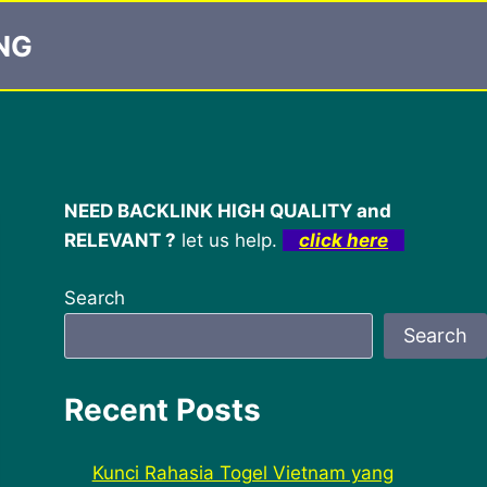
NG
NEED BACKLINK HIGH QUALITY and
RELEVANT ?
let us help.
click here
Search
Search
Recent Posts
Kunci Rahasia Togel Vietnam yang