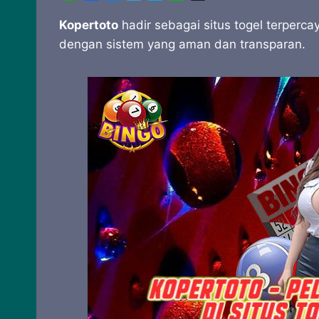
h
a
e
e
k
i
a
c
s
l
y
n
Kopertoto
hadir sebagai situs togel terper
t
e
s
e
p
e
dengan sistem yang aman dan transparan.
s
b
e
g
e
A
o
n
r
p
o
g
a
p
k
e
m
r