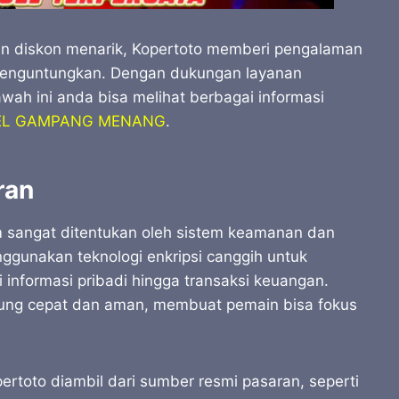
an diskon menarik, Kopertoto memberi pengalaman
a menguntungkan. Dengan dukungan layanan
ah ini anda bisa melihat berbagai informasi
EL GAMPANG MENANG
.
ran
m sangat ditentukan oleh sistem keamanan dan
ggunakan teknologi enkripsi canggih untuk
 informasi pribadi hingga transaksi keuangan.
sung cepat dan aman, membuat pemain bisa fokus
opertoto diambil dari sumber resmi pasaran, seperti