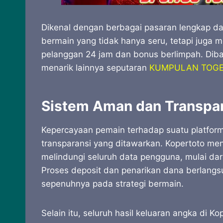
Dikenal dengan berbagai pasaran lengkap d
bermain yang tidak hanya seru, tetapi jug
pelanggan 24 jam dan bonus berlimpah. Dibaw
menarik lainnya seputaran
KUMPULAN TOG
Sistem Aman dan Transpa
Kepercayaan pemain terhadap suatu platfor
transparansi yang ditawarkan. Kopertoto men
melindungi seluruh data pengguna, mulai dari
Proses deposit dan penarikan dana berlang
sepenuhnya pada strategi bermain.
Selain itu, seluruh hasil keluaran angka di K