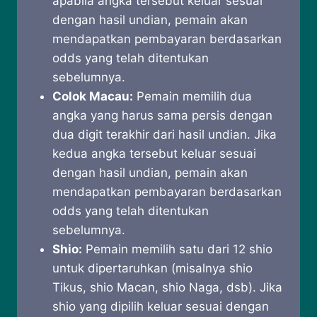
apabila angka tersebut keluar sesuai
dengan hasil undian, pemain akan
mendapatkan pembayaran berdasarkan
odds yang telah ditentukan
sebelumnya.
Colok Macau:
Pemain memilih dua
angka yang harus sama persis dengan
dua digit terakhir dari hasil undian. Jika
kedua angka tersebut keluar sesuai
dengan hasil undian, pemain akan
mendapatkan pembayaran berdasarkan
odds yang telah ditentukan
sebelumnya.
Shio:
Pemain memilih satu dari 12 shio
untuk dipertaruhkan (misalnya shio
Tikus, shio Macan, shio Naga, dsb). Jika
shio yang dipilih keluar sesuai dengan