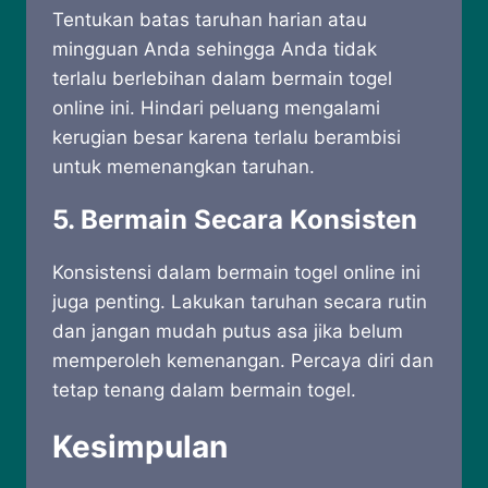
Tentukan batas taruhan harian atau
mingguan Anda sehingga Anda tidak
terlalu berlebihan dalam bermain togel
online ini. Hindari peluang mengalami
kerugian besar karena terlalu berambisi
untuk memenangkan taruhan.
5. Bermain Secara Konsisten
Konsistensi dalam bermain togel online ini
juga penting. Lakukan taruhan secara rutin
dan jangan mudah putus asa jika belum
memperoleh kemenangan. Percaya diri dan
tetap tenang dalam bermain togel.
Kesimpulan