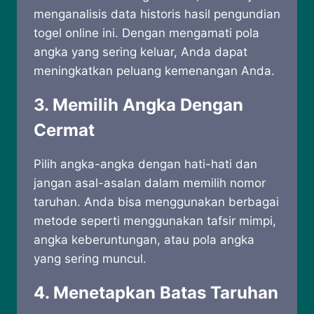
menganalisis data historis hasil pengundian
togel online ini. Dengan mengamati pola
angka yang sering keluar, Anda dapat
meningkatkan peluang kemenangan Anda.
3. Memilih Angka Dengan
Cermat
Pilih angka-angka dengan hati-hati dan
jangan asal-asalan dalam memilih nomor
taruhan. Anda bisa menggunakan berbagai
metode seperti menggunakan tafsir mimpi,
angka keberuntungan, atau pola angka
yang sering muncul.
4. Menetapkan Batas Taruhan