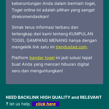
keberuntungan Anda dalam bermain togel,
Togel online ini adalah pilihan yang sangat
direkomendasikan!
Simak terus informasi terbaru dan
terlengkap dari kami tentang KUMPULAN
TOGEL GAMPANG MENANG hanya dengan
mengeklik link satu ini
trendustad.com
.
Platform
bandar togel
ini jadi solusi tepat
buat Anda yang mencari hiburan digital
seru dan menguntungkan!
NEED BACKLINK HIGH QUALITY and RELEVANT
?
let us help.
click here