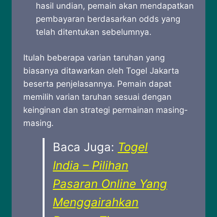
hasil undian, pemain akan mendapatkan
pembayaran berdasarkan odds yang
telah ditentukan sebelumnya.
Itulah beberapa varian taruhan yang
biasanya ditawarkan oleh Togel Jakarta
beserta penjelasannya. Pemain dapat
memilih varian taruhan sesuai dengan
keinginan dan strategi permainan masing-
masing.
Baca Juga:
Togel
India – Pilihan
Pasaran Online Yang
Menggairahkan