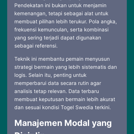
Pendekatan ini bukan untuk menjamin
kemenangan, tetapi sebagai alat untuk
membuat pilihan lebih terukur. Pola angka,
frekuensi kemunculan, serta kombinasi
yang sering terjadi dapat digunakan
sebagai referensi.
Teknik ini membantu pemain menyusun
strategi bermain yang lebih sistematis dan
logis. Selain itu, penting untuk
memperbarui data secara rutin agar
analisis tetap relevan. Data terbaru
membuat keputusan bermain lebih akurat
dan sesuai kondisi Togel Swedia terkini.
Manajemen Modal yang