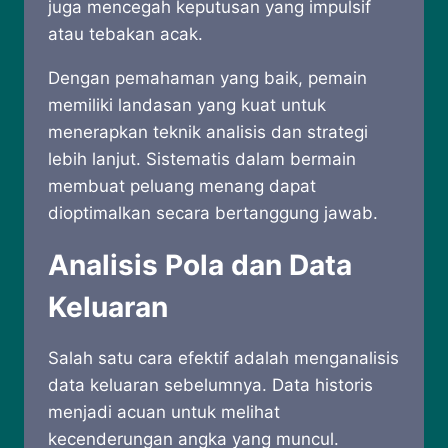
juga mencegah keputusan yang impulsif
atau tebakan acak.
Dengan pemahaman yang baik, pemain
memiliki landasan yang kuat untuk
menerapkan teknik analisis dan strategi
lebih lanjut. Sistematis dalam bermain
membuat peluang menang dapat
dioptimalkan secara bertanggung jawab.
Analisis Pola dan Data
Keluaran
Salah satu cara efektif adalah menganalisis
data keluaran sebelumnya. Data historis
menjadi acuan untuk melihat
kecenderungan angka yang muncul.