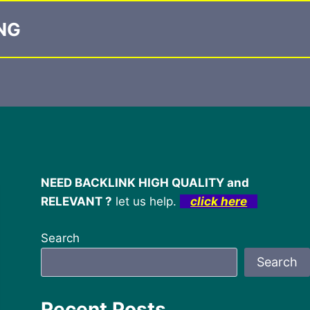
NG
NEED BACKLINK HIGH QUALITY and
RELEVANT ?
let us help.
click here
Search
Search
Recent Posts