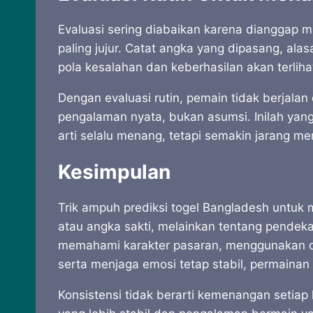
Evaluasi sering diabaikan karena dianggap me
paling jujur. Catat angka yang dipasang, alas
pola kesalahan dan keberhasilan akan terlihat
Dengan evaluasi rutin, pemain tidak berjala
pengalaman nyata, bukan asumsi. Inilah yan
arti selalu menang, tetapi semakin jarang 
Kesimpulan
Trik ampuh prediksi togel Bangladesh untuk
atau angka sakti, melainkan tentang pendekat
memahami karakter pasaran, menggunakan dat
serta menjaga emosi tetap stabil, permainan 
Konsistensi tidak berarti kemenangan setiap 