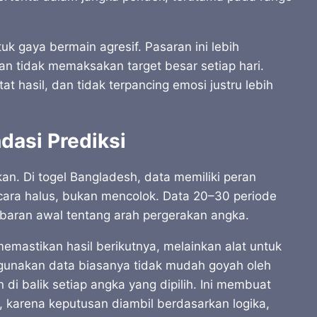
uk gaya bermain agresif. Pasaran ini lebih
n tidak memaksakan target besar setiap hari.
t hasil, dan tidak terpancing emosi justru lebih
dasi Prediksi
an. Di togel Bangladesh, data memiliki peran
ecara halus, bukan mencolok. Data 20–30 periode
baran awal tentang arah pergerakan angka.
emastikan hasil berikutnya, melainkan alat untuk
unakan data biasanya tidak mudah goyah oleh
 di balik setiap angka yang dipilih. Ini membuat
, karena keputusan diambil berdasarkan logika,