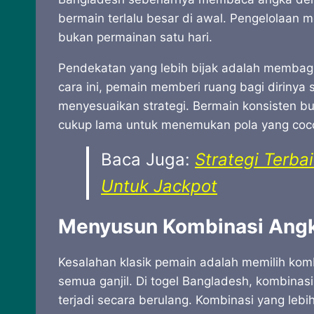
bermain terlalu besar di awal. Pengelolaan 
bukan permainan satu hari.
Pendekatan yang lebih bijak adalah membag
cara ini, pemain memberi ruang bagi dirinya 
menyesuaikan strategi. Bermain konsisten b
cukup lama untuk menemukan pola yang coc
Baca Juga:
Strategi Terba
Untuk Jackpot
Menyusun Kombinasi Ang
Kesalahan klasik pemain adalah memilih kom
semua ganjil. Di togel Bangladesh, kombinasi
terjadi secara berulang. Kombinasi yang lebih