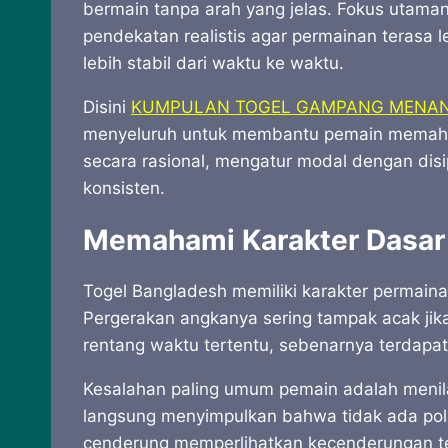
bermain tanpa arah yang jelas. Fokus utama
pendekatan realistis agar permainan terasa le
lebih stabil dari waktu ke waktu.
Disini
KUMPULAN TOGEL GAMPANG MENA
menyeluruh untuk membantu pemain memaha
secara rasional, mengatur modal dengan disi
konsisten.
Memahami Karakter Dasar
Togel Bangladesh memiliki karakter permain
Pergerakan angkanya sering tampak acak jika 
rentang waktu tertentu, sebenarnya terdapat
Kesalahan paling umum pemain adalah menilai 
langsung menyimpulkan bahwa tidak ada pol
cenderung memperlihatkan kecenderungan te