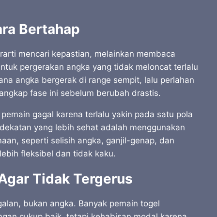
ra Bertahap
rarti mencari kepastian, melainkan membaca
entuk pergerakan angka yang tidak meloncat terlalu
ana angka bergerak di range sempit, lalu perlahan
angkap fase ini sebelum berubah drastis.
pemain gagal karena terlalu yakin pada satu pola
dekatan yang lebih sehat adalah menggunakan
an, seperti selisih angka, ganjil-genap, dan
lebih fleksibel dan tidak kaku.
Agar Tidak Tergerus
alan, bukan angka. Banyak pemain togel
an cukup baik, tetapi kehabisan modal karena