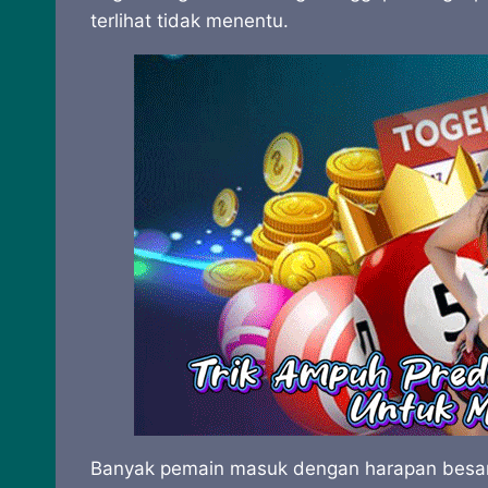
terlihat tidak menentu.
Banyak pemain masuk dengan harapan besar