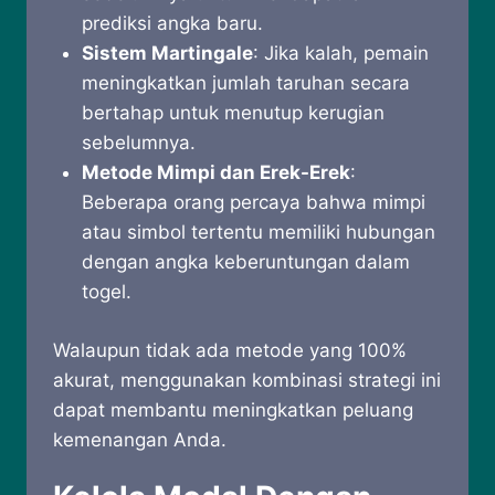
prediksi angka baru.
Sistem Martingale
: Jika kalah, pemain
meningkatkan jumlah taruhan secara
bertahap untuk menutup kerugian
sebelumnya.
Metode Mimpi dan Erek-Erek
:
Beberapa orang percaya bahwa mimpi
atau simbol tertentu memiliki hubungan
dengan angka keberuntungan dalam
togel.
Walaupun tidak ada metode yang 100%
akurat, menggunakan kombinasi strategi ini
dapat membantu meningkatkan peluang
kemenangan Anda.