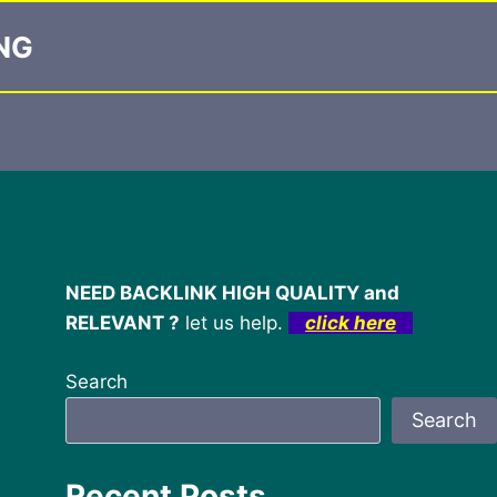
NG
NEED BACKLINK HIGH QUALITY and
RELEVANT ?
let us help.
click here
Search
Search
Recent Posts