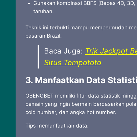
Gunakan kombinasi BBFS (Bebas 4D, 3D, 
taruhan.
Teknik ini terbukti mampu mempermudah men
pasaran Brazil.
Baca Juga:
Trik Jackpot 
Situs Tempototo
3. Manfaatkan Data Stati
OBENGBET memiliki fitur data statistik min
pemain yang ingin bermain berdasarkan pola. 
cold number, dan angka hot number.
Tips memanfaatkan data: