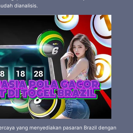
udah dianalisis.
percaya yang menyediakan pasaran Brazil dengan