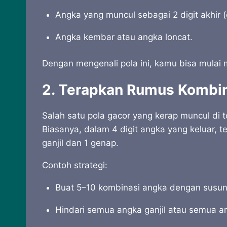
Angka yang muncul sebagai 2 digit akhir (
Angka kembar atau angka loncat.
Dengan mengenali pola ini, kamu bisa mulai m
2. Terapkan Rumus Kombin
Salah satu pola gacor yang kerap muncul di t
Biasanya, dalam 4 digit angka yang keluar, t
ganjil dan 1 genap.
Contoh strategi:
Buat 5–10 kombinasi angka dengan susuna
Hindari semua angka ganjil atau semua a