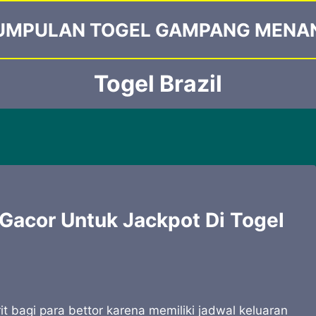
UMPULAN TOGEL GAMPANG MENA
Togel Brazil
Gacor Untuk Jackpot Di Togel
it bagi para bettor karena memiliki jadwal keluaran