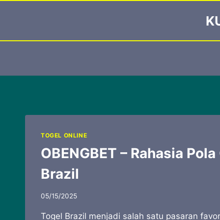
Skip
K
to
content
TOGEL ONLINE
OBENGBET – Rahasia Pola 
Brazil
05/15/2025
Togel Brazil menjadi salah satu pasaran favor