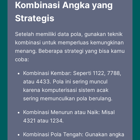
Kombinasi Angka yang
Strategis
Setelah memiliki data pola, gunakan teknik
kombinasi untuk memperluas kemungkinan
menang. Beberapa strategi yang bisa kamu
coba:
Kombinasi Kembar: Seperti 1122, 7788,
atau 4433. Pola ini sering muncul
karena komputerisasi sistem acak
sering memunculkan pola berulang.
Kombinasi Menurun atau Naik: Misal
4321 atau 1234.
Kombinasi Pola Tengah: Gunakan angka