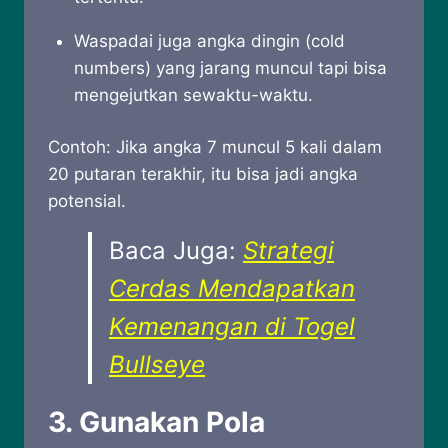
Waspadai juga angka dingin (cold
numbers) yang jarang muncul tapi bisa
mengejutkan sewaktu-waktu.
Contoh: Jika angka 7 muncul 5 kali dalam
20 putaran terakhir, itu bisa jadi angka
potensial.
Baca Juga:
Strategi
Cerdas Mendapatkan
Kemenangan di Togel
Bullseye
3.
Gunakan Pola