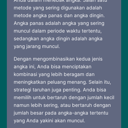
Anda dalam menebak angka. Salah satu
metode yang sering digunakan adalah
metode angka panas dan angka dingin.
Angka panas adalah angka yang sering
muncul dalam periode waktu tertentu,
sedangkan angka dingin adalah angka
yang jarang muncul.
Dengan mengombinasikan kedua jenis
angka ini, Anda bisa menciptakan
kombinasi yang lebih beragam dan
meningkatkan peluang menang. Selain itu,
strategi taruhan juga penting. Anda bisa
memilih untuk bertaruh dengan jumlah kecil
namun lebih sering, atau bertaruh dengan
jumlah besar pada angka-angka tertentu
yang Anda yakini akan muncul.