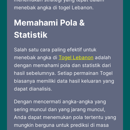
menebak angka di togel Lebanon.
Memahami Pola &
Statistik
Salah satu cara paling efektif untuk
menebak angka di
Togel Lebanon
adalah
dengan memahami pola dan statistik dari
hasil sebelumnya. Setiap permainan Togel
biasanya memiliki data hasil keluaran yang
dapat dianalisis.
Dengan mencermati angka-angka yang
sering muncul dan yang jarang muncul,
Anda dapat menemukan pola tertentu yang
mungkin berguna untuk prediksi di masa