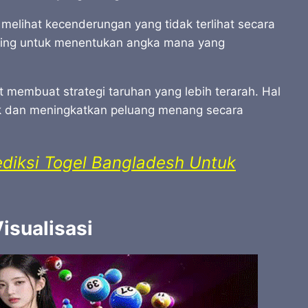
melihat kecenderungan yang tidak terlihat secara
enting untuk menentukan angka mana yang
embuat strategi taruhan yang lebih terarah. Hal
ak dan meningkatkan peluang menang secara
ediksi Togel Bangladesh Untuk
isualisasi