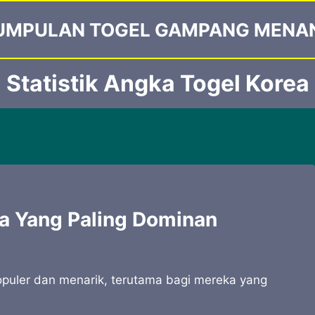
UMPULAN TOGEL GAMPANG MENA
Statistik Angka Togel Korea
ea Yang Paling Dominan
puler dan menarik, terutama bagi mereka yang