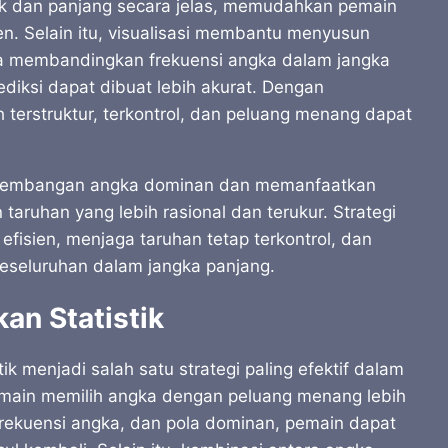
ek dan panjang secara jelas, memudahkan pemain
en. Selain itu, visualisasi membantu menyusun
isa membandingkan frekuensi angka dalam jangka
diksi dapat dibuat lebih akurat. Dengan
h terstruktur, terkontrol, dan peluang menang dapat
rkembangan angka dominan dan memanfaatkan
aruhan yang lebih rasional dan terukur. Strategi
fisien, menjaga taruhan tetap terkontrol, dan
seluruhan dalam jangka panjang.
kan Statistik
ik menjadi salah satu strategi paling efektif dalam
main memilih angka dengan peluang menang lebih
frekuensi angka, dan pola dominan, pemain dapat