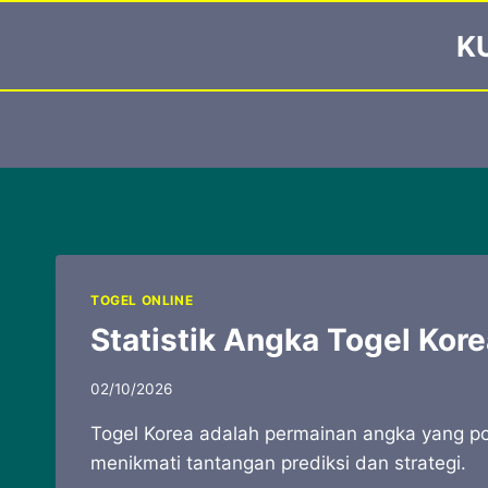
Skip
K
to
content
TOGEL ONLINE
Statistik Angka Togel Kor
02/10/2026
Togel Korea adalah permainan angka yang po
menikmati tantangan prediksi dan strategi.