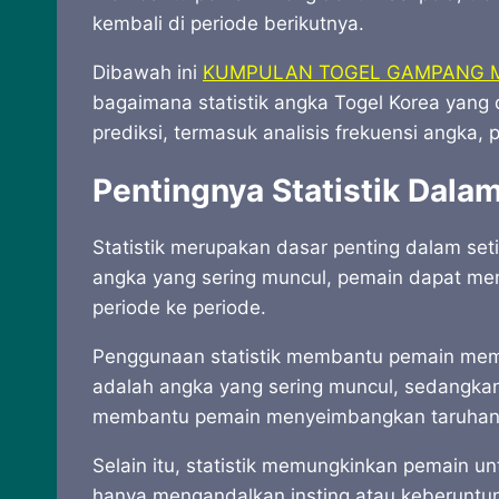
kembali di periode berikutnya.
Dibawah ini
KUMPULAN TOGEL GAMPANG 
bagaimana statistik angka Togel Korea yan
prediksi, termasuk analisis frekuensi angka,
Pentingnya Statistik Dala
Statistik merupakan dasar penting dalam set
angka yang sering muncul, pemain dapat mem
periode ke periode.
Penggunaan statistik membantu pemain mem
adalah angka yang sering muncul, sedangkan a
membantu pemain menyeimbangkan taruhan d
Selain itu, statistik memungkinkan pemain 
hanya mengandalkan insting atau keberuntung