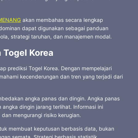
MENANG
akan membahas secara lengkap
g dominan dapat digunakan sebagai panduan
 pola, strategi taruhan, dan manajemen modal.
m Togel Korea
iap prediksi Togel Korea. Dengan mempelajari
ahami kecenderungan dan tren yang terjadi dari
bedakan angka panas dan dingin. Angka panas
ngka dingin jarang terlihat. Informasi ini
an mengurangi risiko kerugian.
untuk membuat keputusan berbasis data, bukan
an semata. Strategi berbasis statistik