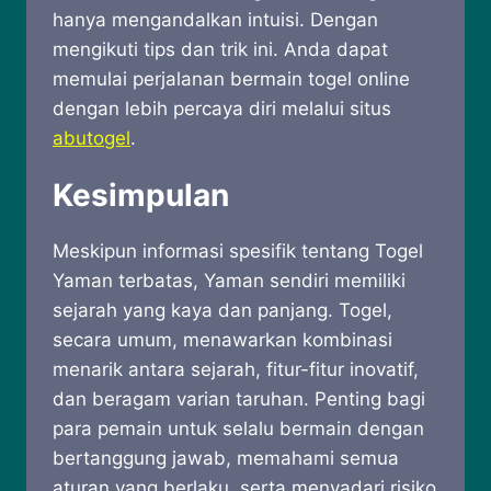
hanya mengandalkan intuisi. Dengan
mengikuti tips dan trik ini. Anda dapat
memulai perjalanan bermain togel online
dengan lebih percaya diri melalui situs
abutogel
.
Kesimpulan
Meskipun informasi spesifik tentang Togel
Yaman terbatas, Yaman sendiri memiliki
sejarah yang kaya dan panjang. Togel,
secara umum, menawarkan kombinasi
menarik antara sejarah, fitur-fitur inovatif,
dan beragam varian taruhan. Penting bagi
para pemain untuk selalu bermain dengan
bertanggung jawab, memahami semua
aturan yang berlaku, serta menyadari risiko