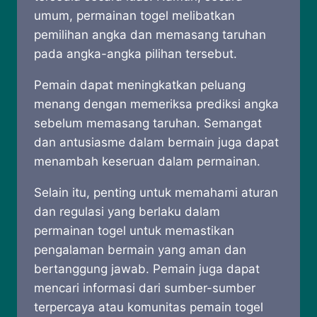
umum, permainan togel melibatkan
pemilihan angka dan memasang taruhan
pada angka-angka pilihan tersebut.
Pemain dapat meningkatkan peluang
menang dengan memeriksa prediksi angka
sebelum memasang taruhan. Semangat
dan antusiasme dalam bermain juga dapat
menambah keseruan dalam permainan.
Selain itu, penting untuk memahami aturan
dan regulasi yang berlaku dalam
permainan togel untuk memastikan
pengalaman bermain yang aman dan
bertanggung jawab. Pemain juga dapat
mencari informasi dari sumber-sumber
terpercaya atau komunitas pemain togel