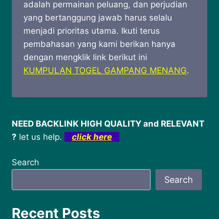
adalah permainan peluang, dan perjudian
yang bertanggung jawab harus selalu
menjadi prioritas utama. Ikuti terus
pembahasan yang kami berikan hanya
dengan mengklik link berikut ini
KUMPULAN TOGEL GAMPANG MENANG
.
NEED BACKLINK HIGH QUALITY and RELEVANT
?
let us help.
click here
Search
Search
Recent Posts