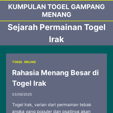
Skip
KUMPULAN TOGEL GAMPANG
to
MENANG
content
Sejarah Permainan Togel
Irak
TOGEL ONLINE
Rahasia Menang Besar di
Togel Irak
03/06/2025
Togel Irak, varian dari permainan tebak
angka yang populer dan psatinya akan