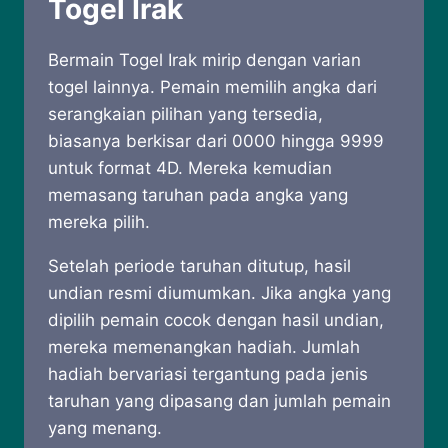
Togel Irak
Bermain Togel Irak mirip dengan varian
togel lainnya. Pemain memilih angka dari
serangkaian pilihan yang tersedia,
biasanya berkisar dari 0000 hingga 9999
untuk format 4D. Mereka kemudian
memasang taruhan pada angka yang
mereka pilih.
Setelah periode taruhan ditutup, hasil
undian resmi diumumkan. Jika angka yang
dipilih pemain cocok dengan hasil undian,
mereka memenangkan hadiah. Jumlah
hadiah bervariasi tergantung pada jenis
taruhan yang dipasang dan jumlah pemain
yang menang.