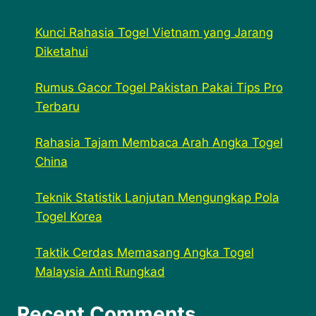
Kunci Rahasia Togel Vietnam yang Jarang
Diketahui
Rumus Gacor Togel Pakistan Pakai Tips Pro
Terbaru
Rahasia Tajam Membaca Arah Angka Togel
China
Teknik Statistik Lanjutan Mengungkap Pola
Togel Korea
Taktik Cerdas Memasang Angka Togel
Malaysia Anti Rungkad
Recent Comments