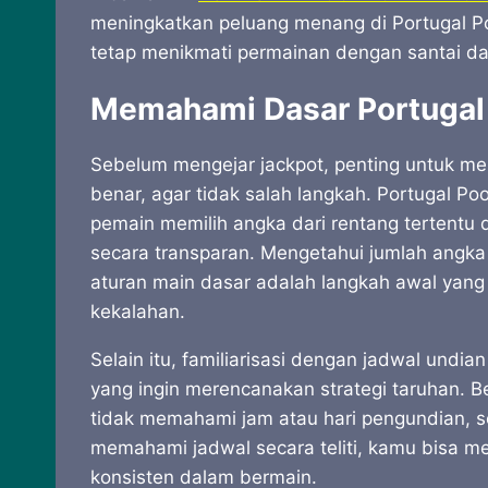
meningkatkan peluang menang di Portugal Poo
tetap menikmati permainan dengan santai 
Memahami Dasar Portugal
Sebelum mengejar jackpot, penting untuk 
benar, agar tidak salah langkah. Portugal Poo
pemain memilih angka dari rentang tertentu
secara transparan. Mengetahui jumlah angka y
aturan main dasar adalah langkah awal yang 
kekalahan.
Selain itu, familiarisasi dengan jadwal und
yang ingin merencanakan strategi taruhan. 
tidak memahami jam atau hari pengundian, 
memahami jadwal secara teliti, kamu bisa me
konsisten dalam bermain.