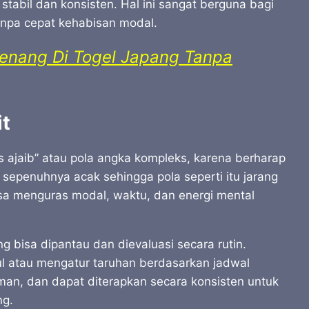
abil dan konsisten. Hal ini sangat berguna bagi
anpa cepat kehabisan modal.
Menang Di Togel Japang Tanpa
it
ajaib” atau pola angka kompleks, karena berharap
 sepenuhnya acak sehingga pola seperti itu jarang
 bisa menguras modal, waktu, dan energi mental
g bisa dipantau dan dievaluasi secara rutin.
l atau mengatur taruhan berdasarkan jadwal
 aman, dan dapat diterapkan secara konsisten untuk
ng.