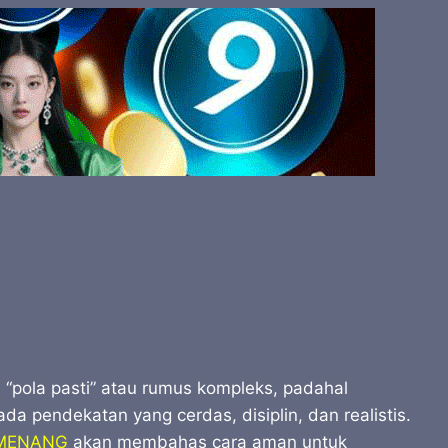
 “pola pasti” atau rumus kompleks, padahal
 pendekatan yang cerdas, disiplin, dan realistis.
MENANG
akan membahas cara aman untuk