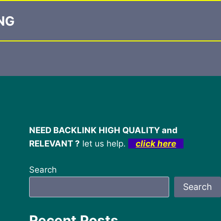
NG
NEED BACKLINK HIGH QUALITY and
RELEVANT ?
let us help.
click here
Search
Search
Recent Posts