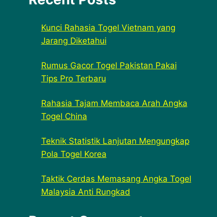
Kunci Rahasia Togel Vietnam yang
Jarang Diketahui
Rumus Gacor Togel Pakistan Pakai
Tips Pro Terbaru
Rahasia Tajam Membaca Arah Angka
Togel China
Teknik Statistik Lanjutan Mengungkap
Pola Togel Korea
Taktik Cerdas Memasang Angka Togel
Malaysia Anti Rungkad