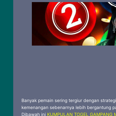
Banyak pemain sering tergiur dengan strategi
kemenangan sebenarnya lebih bergantung pada
Dibawah ini
KUMPULAN TOGEL GAMPANG 