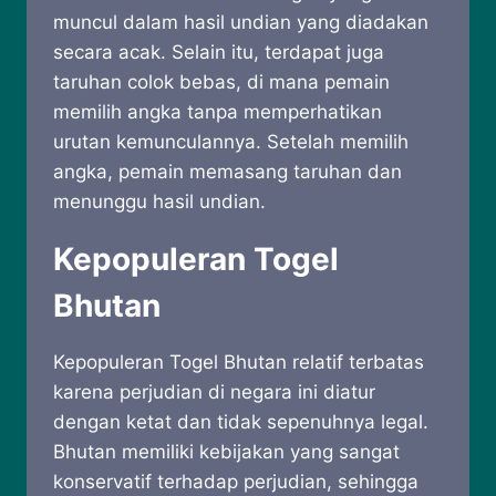
muncul dalam hasil undian yang diadakan
secara acak. Selain itu, terdapat juga
taruhan colok bebas, di mana pemain
memilih angka tanpa memperhatikan
urutan kemunculannya. Setelah memilih
angka, pemain memasang taruhan dan
menunggu hasil undian.
Kepopuleran Togel
Bhutan
Kepopuleran Togel Bhutan relatif terbatas
karena perjudian di negara ini diatur
dengan ketat dan tidak sepenuhnya legal.
Bhutan memiliki kebijakan yang sangat
konservatif terhadap perjudian, sehingga