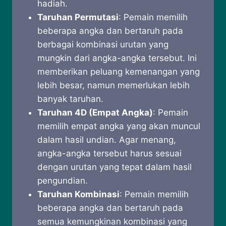
hadiah.
Taruhan Permutasi
: Pemain memilih
beberapa angka dan bertaruh pada
berbagai kombinasi urutan yang
mungkin dari angka-angka tersebut. Ini
memberikan peluang kemenangan yang
lebih besar, namun memerlukan lebih
banyak taruhan.
Taruhan 4D (Empat Angka)
: Pemain
memilih empat angka yang akan muncul
dalam hasil undian. Agar menang,
angka-angka tersebut harus sesuai
dengan urutan yang tepat dalam hasil
pengundian.
Taruhan Kombinasi
: Pemain memilih
beberapa angka dan bertaruh pada
semua kemungkinan kombinasi yang