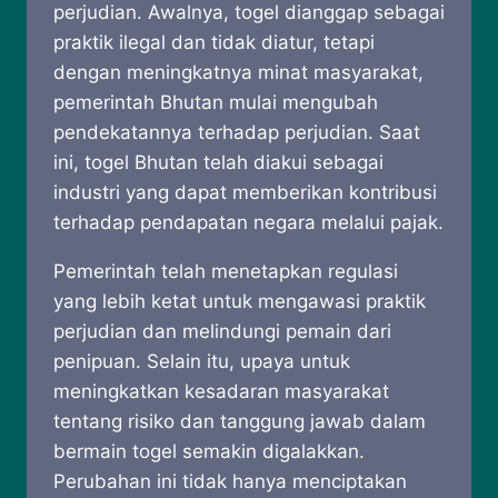
perjudian. Awalnya, togel dianggap sebagai
praktik ilegal dan tidak diatur, tetapi
dengan meningkatnya minat masyarakat,
pemerintah Bhutan mulai mengubah
pendekatannya terhadap perjudian. ​Saat
ini, togel Bhutan telah diakui sebagai
industri yang dapat memberikan kontribusi
terhadap pendapatan negara melalui pajak.​
Pemerintah telah menetapkan regulasi
yang lebih ketat untuk mengawasi praktik
perjudian dan melindungi pemain dari
penipuan. Selain itu, upaya untuk
meningkatkan kesadaran masyarakat
tentang risiko dan tanggung jawab dalam
bermain togel semakin digalakkan.
Perubahan ini tidak hanya menciptakan