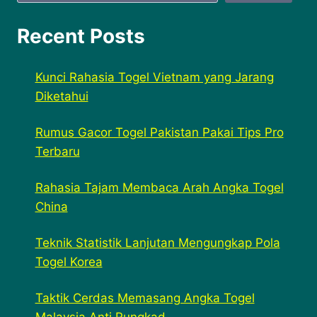
Recent Posts
Kunci Rahasia Togel Vietnam yang Jarang
Diketahui
Rumus Gacor Togel Pakistan Pakai Tips Pro
Terbaru
Rahasia Tajam Membaca Arah Angka Togel
China
Teknik Statistik Lanjutan Mengungkap Pola
Togel Korea
Taktik Cerdas Memasang Angka Togel
Malaysia Anti Rungkad