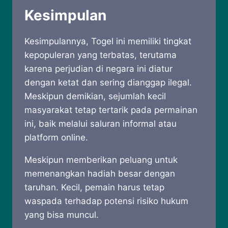
Kesimpulan
Kesimpulannya, Togel ini memiliki tingkat
kepopuleran yang terbatas, terutama
karena perjudian di negara ini diatur
dengan ketat dan sering dianggap ilegal.
Meskipun demikian, sejumlah kecil
masyarakat tetap tertarik pada permainan
ini, baik melalui saluran informal atau
platform online.
Meskipun memberikan peluang untuk
memenangkan hadiah besar dengan
taruhan. Kecil, pemain harus tetap
waspada terhadap potensi risiko hukum
yang bisa muncul.