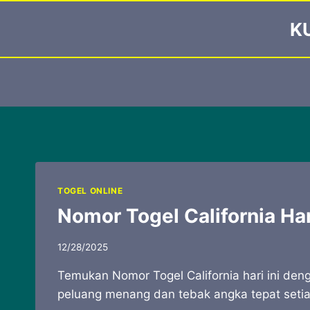
Skip
K
to
content
TOGEL ONLINE
Nomor Togel California Ha
12/28/2025
Temukan Nomor Togel California hari ini denga
peluang menang dan tebak angka tepat setia