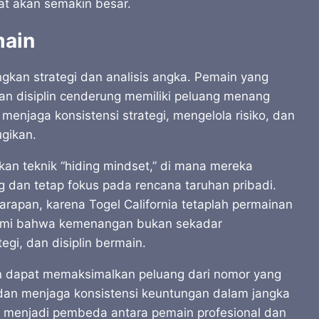
rat akan semakin besar.
main
ngkan strategi dan analisis angka. Pemain yang
n disiplin cenderung memiliki peluang menang
menjaga konsistensi strategi, mengelola risiko, dan
gikan.
 teknik “hiding mindset,” di mana mereka
 dan tetap fokus pada rencana taruhan pribadi.
rapan, karena Togel California tetaplah permainan
hami bahwa kemenangan bukan sekadar
tegi, dan disiplin bermain.
in dapat memaksimalkan peluang dari nomor yang
n, dan menjaga konsistensi keuntungan dalam jangka
g menjadi pembeda antara pemain profesional dan