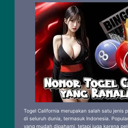
Togel California merupakan salah satu jenis
di seluruh dunia, termasuk Indonesia. Popul
yang mudah dipahami, tetapi juga karena p