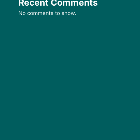
Recent Comments
No comments to show.