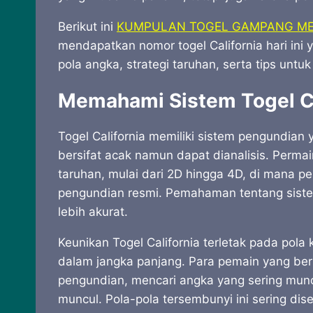
Berikut ini
KUMPULAN TOGEL GAMPANG M
mendapatkan nomor togel California hari ini 
pola angka, strategi taruhan, serta tips u
Memahami Sistem Togel Ca
Togel California memiliki sistem pengundian
bersifat acak namun dapat dianalisis. Perma
taruhan, mulai dari 2D hingga 4D, di mana
pengundian resmi. Pemahaman tentang sistem 
lebih akurat.
Keunikan Togel California terletak pada pola
dalam jangka panjang. Para pemain yang ber
pengundian, mencari angka yang sering munc
muncul. Pola-pola tersembunyi ini sering dis