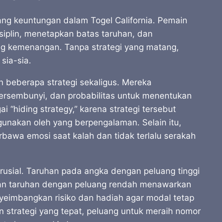
ng keuntungan dalam Togel California. Pemain
siplin, menetapkan batas taruhan, dan
g kemenangan. Tanpa strategi yang matang,
sia-sia.
 beberapa strategi sekaligus. Mereka
ersembunyi, dan probabilitas untuk menentukan
i “hiding strategy,” karena strategi tersebut
gunakan oleh yang berpengalaman. Selain itu,
terbawa emosi saat kalah dan tidak terlalu serakah
 krusial. Taruhan pada angka dengan peluang tinggi
kan taruhan dengan peluang rendah menawarkan
yeimbangkan risiko dan hadiah agar modal tetap
strategi yang tepat, peluang untuk meraih nomor