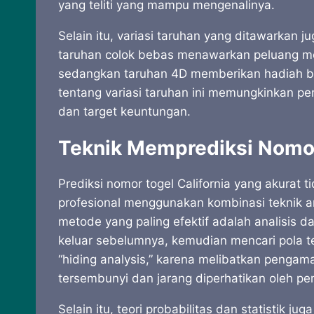
yang teliti yang mampu mengenalinya.
Selain itu, variasi taruhan yang ditawarkan j
taruhan colok bebas menawarkan peluang mena
sedangkan taruhan 4D memberikan hadiah b
tentang variasi taruhan ini memungkinkan p
dan target keuntungan.
Teknik Memprediksi Nomor
Prediksi nomor togel California yang akurat 
profesional menggunakan kombinasi teknik an
metode yang paling efektif adalah analisis 
keluar sebelumnya, kemudian mencari pola ter
“hiding analysis,” karena melibatkan penga
tersembunyi dan jarang diperhatikan oleh p
Selain itu, teori probabilitas dan statistik