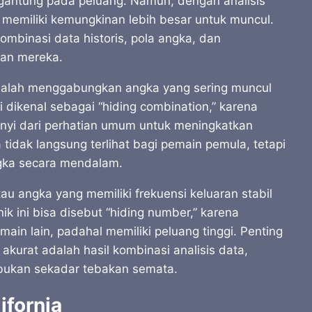
gantung pada peluang. Namun, dengan analisis
 memiliki kemungkinan lebih besar untuk muncul.
mbinasi data historis, pola angka, dan
lan mereka.
 adalah menggabungkan angka yang sering muncul
 dikenal sebagai “hiding combination,” karena
yi dari perhatian umum untuk meningkatkan
tidak langsung terlihat bagi pemain pemula, tetapi
ngka secara mendalam.
tau angka yang memiliki frekuensi keluaran stabil
ik ini bisa disebut “hiding number,” karena
in lain, padahal memiliki peluang tinggi. Penting
kurat adalah hasil kombinasi analisis data,
bukan sekadar tebakan semata.
ifornia