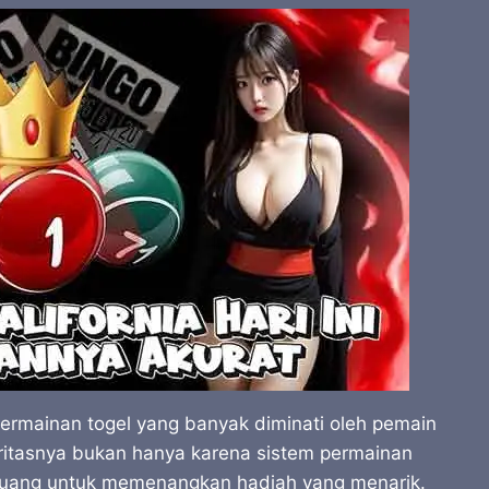
 permainan togel yang banyak diminati oleh pemain
aritasnya bukan hanya karena sistem permainan
eluang untuk memenangkan hadiah yang menarik.