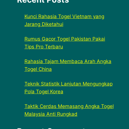
Kunci Rahasia Togel Vietnam yang
Jarang Diketahui
Rumus Gacor Togel Pakistan Pakai
Tips Pro Terbaru
Rahasia Tajam Membaca Arah Angka
Togel China
Teknik Statistik Lanjutan Mengungkap
Pola Togel Korea
Taktik Cerdas Memasang Angka Togel
Malaysia Anti Rungkad