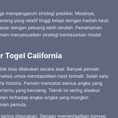
uga mempengaruhi strategi prediksi. Misalnya,
ng yang relatif tinggi tetapi dengan hadiah kecil,
esar dengan peluang lebih rendah. Pemahaman
emain menyesuaikan strategi berdasarkan modal
 Togel California
tidak bisa dilakukan secara asal. Banyak pemain
alisis untuk mendapatkan hasil terbaik. Salah satu
data historis. Pemain mencatat semua angka yang
tentu yang berulang. Teknik ini sering disebut
matan terhadap angka-angka yang mungkin
emain pemula.
 juga sering digunakan. Dengan memanfaatkan konsep