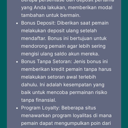
yang Anda lakukan, memberikan modal
tambahan untuk bermain.
Bonus Deposit: Diberikan saat pemain
melakukan deposit ulang setelah
mendaftar. Bonus ini bertujuan untuk
mendorong pemain agar lebih sering
mengisi ulang saldo akun mereka.
Bonus Tanpa Setoran: Jenis bonus ini
memberikan kredit pemain tanpa harus
melakukan setoran awal terlebih
dahulu. Ini adalah kesempatan yang
baik untuk mencoba permainan risiko
tanpa finansial.
Program Loyalty: Beberapa situs
menawarkan program loyalitas di mana
pemain dapat mengumpulkan poin dari