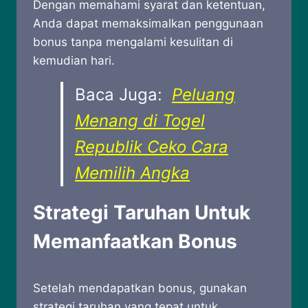
Dengan memahami syarat dan ketentuan,
Anda dapat memaksimalkan penggunaan
bonus tanpa mengalami kesulitan di
kemudian hari.
Baca Juga:
Peluang
Menang di Togel
Republik Ceko Cara
Memilih Angka
Strategi Taruhan Untuk
Memanfaatkan Bonus
Setelah mendapatkan bonus, gunakan
strategi taruhan yang tepat untuk