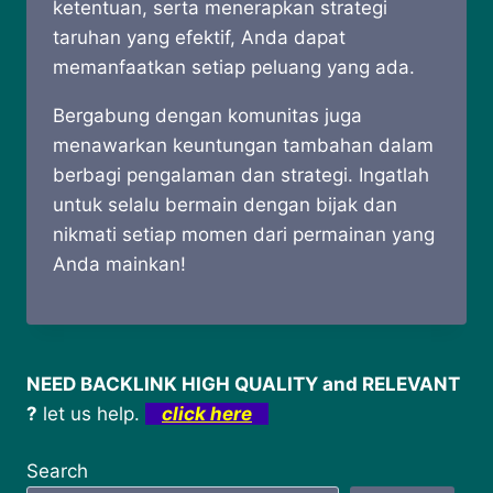
ketentuan, serta menerapkan strategi
taruhan yang efektif, Anda dapat
memanfaatkan setiap peluang yang ada.
Bergabung dengan komunitas juga
menawarkan keuntungan tambahan dalam
berbagi pengalaman dan strategi. Ingatlah
untuk selalu bermain dengan bijak dan
nikmati setiap momen dari permainan yang
Anda mainkan!
NEED BACKLINK HIGH QUALITY and RELEVANT
?
let us help.
click here
Search