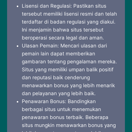
Lisensi dan Regulasi: Pastikan situs
tersebut memiliki lisensi resmi dan telah
terdaftar di badan regulasi yang diakui.
Ini menjamin bahwa situs tersebut
beroperasi secara legal dan aman.
Ulasan Pemain: Mencari ulasan dari
pemain lain dapat memberikan
gambaran tentang pengalaman mereka.
Situs yang memiliki umpan balik positif
dan reputasi baik cenderung
menawarkan bonus yang lebih menarik
dan pelayanan yang lebih baik.
Penawaran Bonus: Bandingkan
berbagai situs untuk menemukan
penawaran bonus terbaik. Beberapa
situs mungkin menawarkan bonus yang