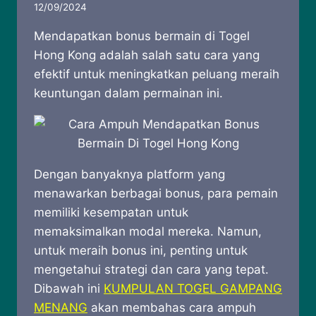
12/09/2024
Mendapatkan bonus bermain di Togel
Hong Kong adalah salah satu cara yang
efektif untuk meningkatkan peluang meraih
keuntungan dalam permainan ini.
Dengan banyaknya platform yang
menawarkan berbagai bonus, para pemain
memiliki kesempatan untuk
memaksimalkan modal mereka. Namun,
untuk meraih bonus ini, penting untuk
mengetahui strategi dan cara yang tepat.
Dibawah ini
KUMPULAN TOGEL GAMPANG
MENANG
akan membahas cara ampuh