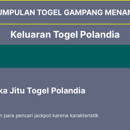
UMPULAN TOGEL GAMPANG MENA
Keluaran Togel Polandia
 Jitu Togel Polandia
 para pencari jackpot karena karakteristik