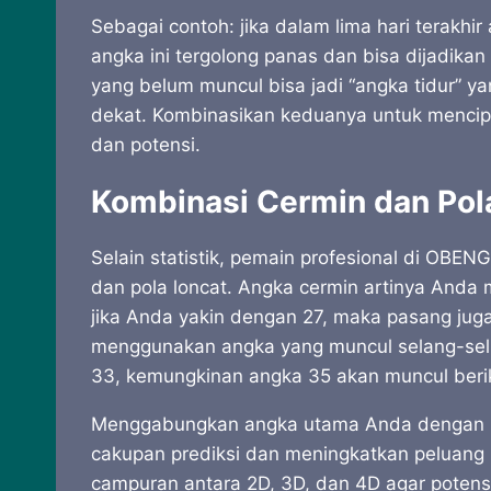
Sebagai contoh: jika dalam lima hari terakhi
angka ini tergolong panas dan bisa dijadikan
yang belum muncul bisa jadi “angka tidur” y
dekat. Kombinasikan keduanya untuk mencipt
dan potensi.
Kombinasi Cermin dan Pol
Selain statistik, pemain profesional di OBE
dan pola loncat. Angka cermin artinya And
jika Anda yakin dengan 27, maka pasang juga
menggunakan angka yang muncul selang-seling, 
33, kemungkinan angka 35 akan muncul beri
Menggabungkan angka utama Anda dengan po
cakupan prediksi dan meningkatkan peluang 
campuran antara 2D, 3D, dan 4D agar potens