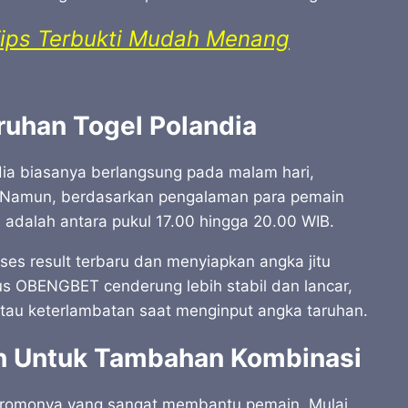
ips Terbukti Mudah Menang
uhan Togel Polandia
ia biasanya berlangsung pada malam hari,
t. Namun, berdasarkan pengalaman para pemain
 adalah antara pukul 17.00 hingga 20.00 WIB.
es result terbaru dan menyiapkan angka jitu
itus OBENGBET cenderung lebih stabil dan lancar,
tau keterlambatan saat menginput angka taruhan.
n Untuk Tambahan Kombinasi
promonya yang sangat membantu pemain. Mulai