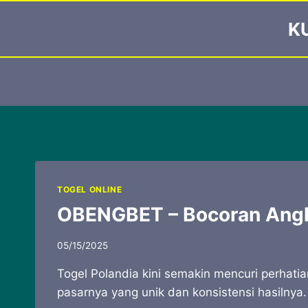
Skip
K
to
content
TOGEL ONLINE
OBENGBET – Bocoran Angka
05/15/2025
Togel Polandia kini semakin mencuri perhatian
pasarnya yang unik dan konsistensi hasilnya.