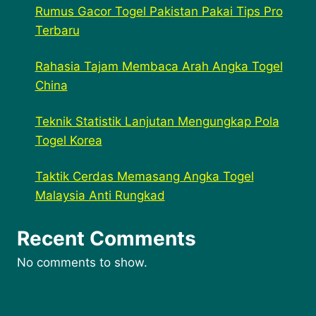
Rumus Gacor Togel Pakistan Pakai Tips Pro
Terbaru
Rahasia Tajam Membaca Arah Angka Togel
China
Teknik Statistik Lanjutan Mengungkap Pola
Togel Korea
Taktik Cerdas Memasang Angka Togel
Malaysia Anti Rungkad
Recent Comments
No comments to show.