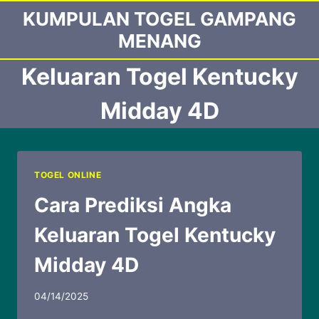
Skip
KUMPULAN TOGEL GAMPANG
to
MENANG
content
Keluaran Togel Kentucky
Midday 4D
TOGEL ONLINE
Cara Prediksi Angka
Keluaran Togel Kentucky
Midday 4D
04/14/2025