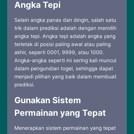
Angka Tepi
Selain angka panas dan dingin, salah satu
trik dalam prediksi adalah dengan memilih
angka tepi. Angka tepi adalah angka yang
terletak di posisi paling awal atau paling
akhir, seperti 0001, 9999, atau 1000.
Angka-angka seperti ini sering kali muncul
dalam pengundian togel, sehingga dapat
menjadi pilihan yang baik dalam membuat
prediksi.
Gunakan Sistem
Permainan yang Tepat
Menerapkan sistem permainan yang tepat