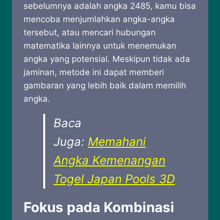
sebelumnya adalah angka 2485, kamu bisa
mencoba menjumlahkan angka-angka
tersebut, atau mencari hubungan
matematika lainnya untuk menemukan
angka yang potensial. Meskipun tidak ada
jaminan, metode ini dapat memberi
gambaran yang lebih baik dalam memilih
angka.
Baca
Juga:
Memahani
Angka Kemenangan
Togel Japan Pools 3D
Fokus pada Kombinasi