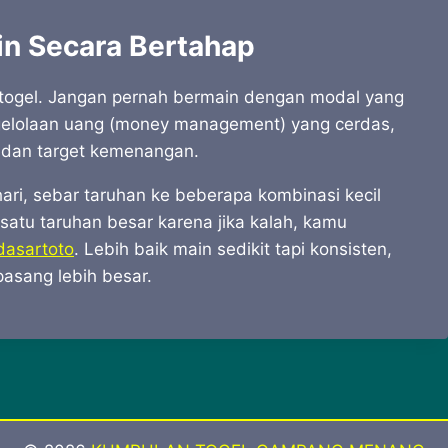
in Secara Bertahap
togel. Jangan pernah bermain dengan modal yang
ngelolaan uang (money management) yang cerdas,
 dan target kemenangan.
ri, sebar taruhan ke beberapa kombinasi kecil
i satu taruhan besar karena jika kalah, kamu
dasartoto
. Lebih baik main sedikit tapi konsisten,
pasang lebih besar.