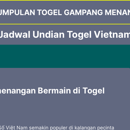
UMPULAN TOGEL GAMPANG MENA
Jadwal Undian Togel Vietna
enangan Bermain di Togel
Số Việt Nam semakin populer di kalangan pecinta