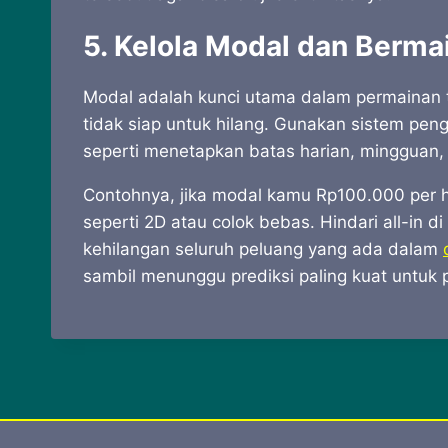
5. Kelola Modal dan Berma
Modal adalah kunci utama dalam permainan 
tidak siap untuk hilang. Gunakan sistem pe
seperti menetapkan batas harian, mingguan,
Contohnya, jika modal kamu Rp100.000 per ha
seperti 2D atau colok bebas. Hindari all-in d
kehilangan seluruh peluang yang ada dalam
sambil menunggu prediksi paling kuat untuk 