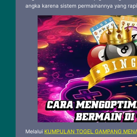
angka karena sistem permainannya yang rapi
Melalui
KUMPULAN TOGEL GAMPANG MEN