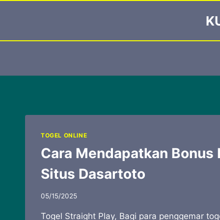
Skip
K
to
content
TOGEL ONLINE
Cara Mendapatkan Bonus Be
Situs Dasartoto
05/15/2025
Togel Straight Play, Bagi para penggemar t