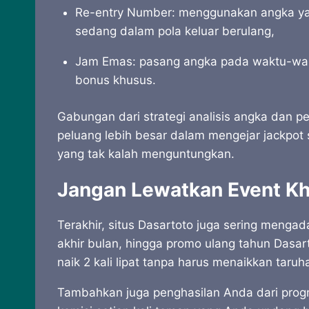
Re-entry Number: menggunakan angka ya
sedang dalam pola keluar berulang,
Jam Emas: pasang angka pada waktu-wakt
bonus khusus.
Gabungan dari strategi analisis angka dan
peluang lebih besar dalam mengejar jackpo
yang tak kalah menguntungkan.
Jangan Lewatkan Event Kh
Terakhir, situs Dasartoto juga sering menga
akhir bulan, hingga promo ulang tahun Dasart
naik 2 kali lipat tanpa harus menaikkan taru
Tambahkan juga penghasilan Anda dari prog