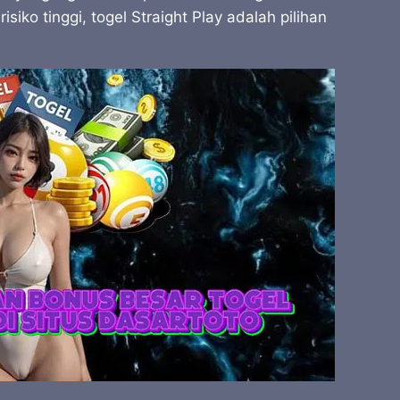
iko tinggi, togel Straight Play adalah pilihan