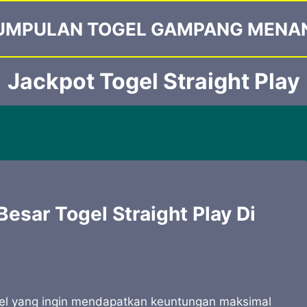
UMPULAN TOGEL GAMPANG MENA
Jackpot Togel Straight Play
sar Togel Straight Play Di
ogel yang ingin mendapatkan keuntungan maksimal