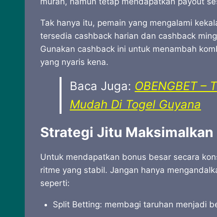
murah, namun tetap mendapatkan payout se
Tak hanya itu, pemain yang mengalami kekala
tersedia cashback harian dan cashback ming
Gunakan cashback ini untuk menambah komb
yang nyaris kena.
Baca Juga:
OBENGBET – T
Mudah Di Togel Guyana
Strategi Jitu Maksimalkan 
Untuk mendapatkan bonus besar secara kons
ritme yang stabil. Jangan hanya mengandalkan
seperti:
Split Betting: membagi taruhan menjadi 