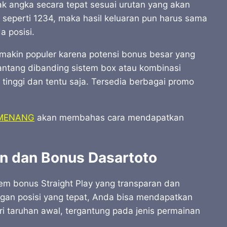
k angka secara tepat sesuai urutan yang akan
 seperti 1234, maka hasil keluaran pun harus sama
a posisi.
semakin populer karena potensi bonus besar yang
antang dibanding sistem box atau kombinasi
 tinggi dan tentu saja. Tersedia berbagai promo
MENANG
akan membahas cara mendapatkan
n dan Bonus Dasartoto
em bonus Straight Play yang transparan dan
ngan posisi yang tepat, Anda bisa mendapatkan
i taruhan awal, tergantung pada jenis permainan