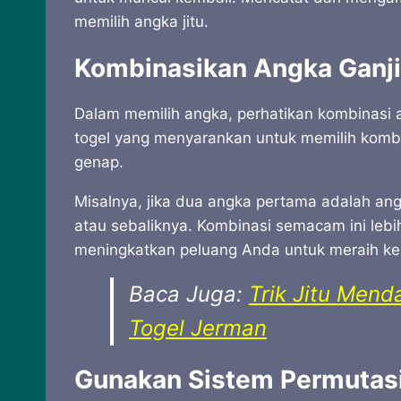
memilih angka jitu.
Kombinasikan Angka Ganji
Dalam memilih angka, perhatikan kombinasi 
togel yang menyarankan untuk memilih kombi
genap.
Misalnya, jika dua angka pertama adalah angk
atau sebaliknya. Kombinasi semacam ini lebi
meningkatkan peluang Anda untuk meraih k
Baca Juga:
Trik Jitu Men
Togel Jerman
Gunakan Sistem Permutasi