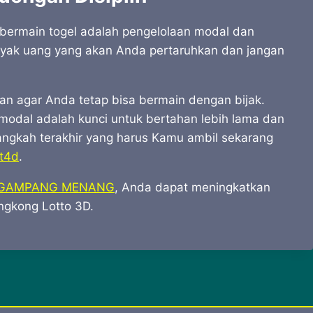
m bermain togel adalah pengelolaan modal dan
anyak uang yang akan Anda pertaruhkan dan jangan
n agar Anda tetap bisa bermain dengan bijak.
modal adalah kunci untuk bertahan lebih lama dan
ngkah terakhir yang harus Kamu ambil sekarang
it4d
.
 GAMPANG MENANG
, Anda dapat meningkatkan
ongkong Lotto 3D.