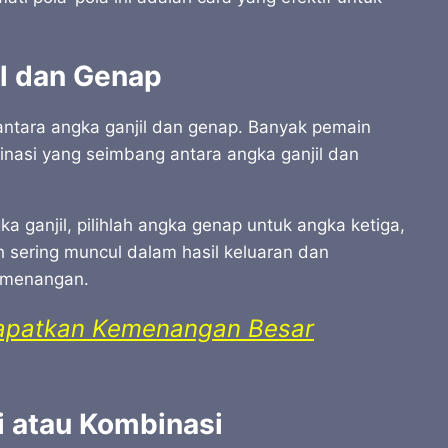
l dan Genap
antara angka ganjil dan genap. Banyak pemain
nasi yang seimbang antara angka ganjil dan
a ganjil, pilihlah angka genap untuk angka ketiga,
h sering muncul dalam hasil keluaran dan
emenangan.
dapatkan Kemenangan Besar
 atau Kombinasi