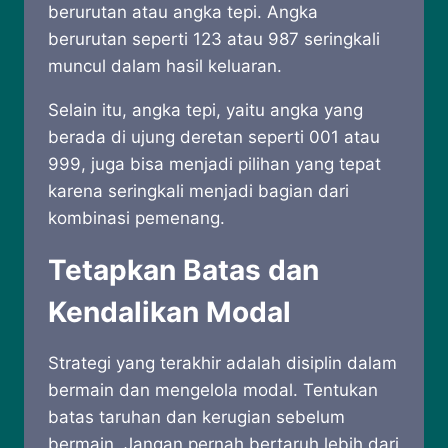
berurutan atau angka tepi. Angka
berurutan seperti 123 atau 987 seringkali
muncul dalam hasil keluaran.
Selain itu, angka tepi, yaitu angka yang
berada di ujung deretan seperti 001 atau
999, juga bisa menjadi pilihan yang tepat
karena seringkali menjadi bagian dari
kombinasi pemenang.
Tetapkan Batas dan
Kendalikan Modal
Strategi yang terakhir adalah disiplin dalam
bermain dan mengelola modal. Tentukan
batas taruhan dan kerugian sebelum
bermain. Jangan pernah bertaruh lebih dari