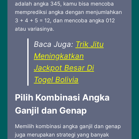
adalah angka 345, kamu bisa mencoba
memprediksi angka dengan menjumlahkan
3 + 4 + 5 = 12, dan mencoba angka 012
atau variasinya.
Baca Juga:
Trik Jitu
Meningkatkan
Jackpot Besar Di
Togel Bolivia
Pilih Kombinasi Angka
Ganjil dan Genap
Memilih kombinasi angka ganjil dan genap
juga merupakan strategi yang banyak