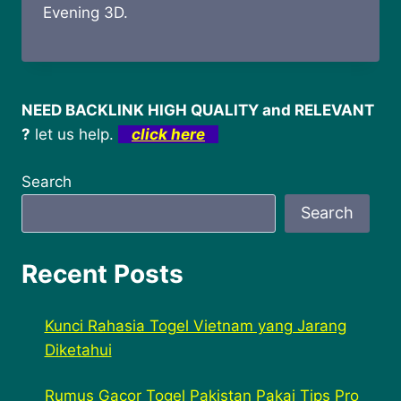
Evening 3D.
NEED BACKLINK HIGH QUALITY and RELEVANT
?
let us help.
click here
Search
Search
Recent Posts
Kunci Rahasia Togel Vietnam yang Jarang
Diketahui
Rumus Gacor Togel Pakistan Pakai Tips Pro