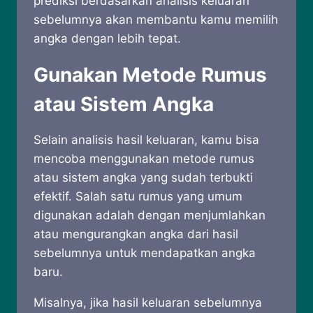
prediksi berdasarkan analisis keluaran
sebelumnya akan membantu kamu memilih
angka dengan lebih tepat.
Gunakan Metode Rumus
atau Sistem Angka
Selain analisis hasil keluaran, kamu bisa
mencoba menggunakan metode rumus
atau sistem angka yang sudah terbukti
efektif. Salah satu rumus yang umum
digunakan adalah dengan menjumlahkan
atau mengurangkan angka dari hasil
sebelumnya untuk mendapatkan angka
baru.
Misalnya, jika hasil keluaran sebelumnya