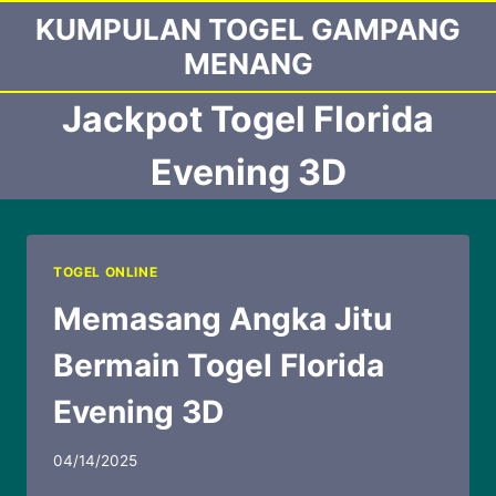
Skip
KUMPULAN TOGEL GAMPANG
to
MENANG
content
Jackpot Togel Florida
Evening 3D
TOGEL ONLINE
Memasang Angka Jitu
Bermain Togel Florida
Evening 3D
04/14/2025