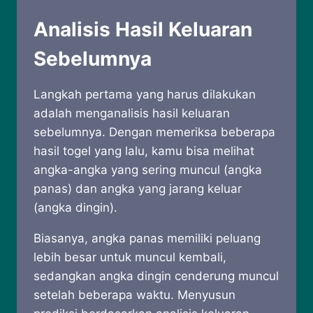
Analisis Hasil Keluaran
Sebelumnya
Langkah pertama yang harus dilakukan
adalah menganalisis hasil keluaran
sebelumnya. Dengan memeriksa beberapa
hasil togel yang lalu, kamu bisa melihat
angka-angka yang sering muncul (angka
panas) dan angka yang jarang keluar
(angka dingin).
Biasanya, angka panas memiliki peluang
lebih besar untuk muncul kembali,
sedangkan angka dingin cenderung muncul
setelah beberapa waktu. Menyusun