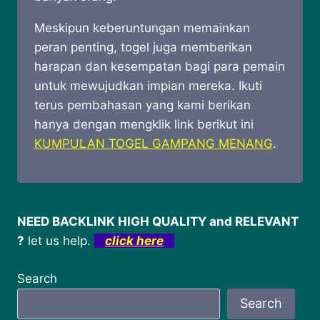
Meskipun keberuntungan memainkan
peran penting, togel juga memberikan
harapan dan kesempatan bagi para pemain
untuk mewujudkan impian mereka. Ikuti
terus pembahasan yang kami berikan
hanya dengan mengklik link berikut ini
KUMPULAN TOGEL GAMPANG MENANG
.
NEED BACKLINK HIGH QUALITY and RELEVANT
?
let us help.
click here
Search
Search