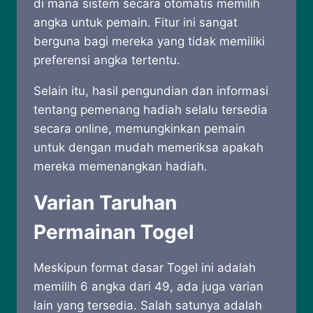
di mana sistem secara otomatis memilih
angka untuk pemain. Fitur ini sangat
berguna bagi mereka yang tidak memiliki
preferensi angka tertentu.
Selain itu, hasil pengundian dan informasi
tentang pemenang hadiah selalu tersedia
secara online, memungkinkan pemain
untuk dengan mudah memeriksa apakah
mereka memenangkan hadiah.
Varian Taruhan
Permainan Togel
Meskipun format dasar Togel ini adalah
memilih 6 angka dari 49, ada juga varian
lain yang tersedia. Salah satunya adalah