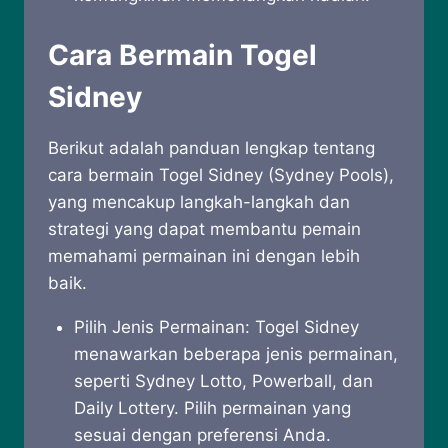
Cara Bermain Togel
Sidney
Berikut adalah panduan lengkap tentang
cara bermain Togel Sidney (Sydney Pools),
yang mencakup langkah-langkah dan
strategi yang dapat membantu pemain
memahami permainan ini dengan lebih
baik.
Pilih Jenis Permainan: Togel Sidney
menawarkan beberapa jenis permainan,
seperti Sydney Lotto, Powerball, dan
Daily Lottery. Pilih permainan yang
sesuai dengan preferensi Anda.