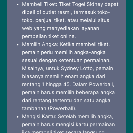
Membeli Tiket: Tiket Togel Sidney dapat
dibeli di outlet resmi, termasuk toko-
toko, penjual tiket, atau melalui situs
web yang menyediakan layanan
pembelian tiket online.
Memilih Angka: Ketika membeli tiket,
pemain perlu memilih angka-angka
sesuai dengan ketentuan permainan.
Misalnya, untuk Sydney Lotto, pemain
biasanya memilih enam angka dari
rentang 1 hingga 45. Dalam Powerball,
pemain harus memilih beberapa angka
dari rentang tertentu dan satu angka
tambahan (Powerball).
Mengisi Kartu: Setelah memilih angka,
pemain harus mengisi kartu permainan
jika membeli tiket secara langsung.