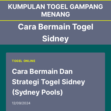
Skip
KUMPULAN TOGEL GAMPANG
to
MENANG
content
Cara Bermain Togel
Sidney
TOGEL ONLINE
Cara Bermain Dan
Strategi Togel Sidney
(Sydney Pools)
12/09/2024