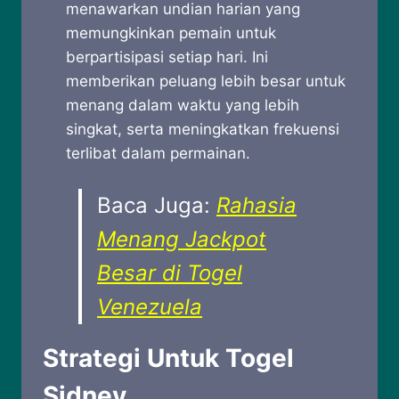
menawarkan undian harian yang
memungkinkan pemain untuk
berpartisipasi setiap hari. Ini
memberikan peluang lebih besar untuk
menang dalam waktu yang lebih
singkat, serta meningkatkan frekuensi
terlibat dalam permainan.
Baca Juga:
Rahasia
Menang Jackpot
Besar di Togel
Venezuela
Strategi Untuk Togel
Sidney