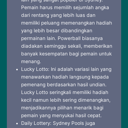
Pemain harus memilih sejumlah angka
dari rentang yang lebih luas dan
memiliki peluang memenangkan hadiah
yang lebih besar dibandingkan
permainan lain. Powerball biasanya
diadakan seminggu sekali, memberikan
banyak kesempatan bagi pemain untuk
menang.
Lucky Lotto: Ini adalah variasi lain yang
menawarkan hadiah langsung kepada
pemenang berdasarkan hasil undian.
Lucky Lotto seringkali memiliki hadiah
kecil namun lebih sering dimenangkan,
menjadikannya pilihan menarik bagi
pemain yang menyukai hasil cepat.
Daily Lottery: Sydney Pools juga