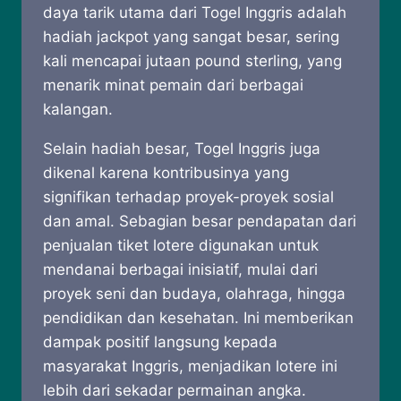
daya tarik utama dari Togel Inggris adalah
hadiah jackpot yang sangat besar, sering
kali mencapai jutaan pound sterling, yang
menarik minat pemain dari berbagai
kalangan.
Selain hadiah besar, Togel Inggris juga
dikenal karena kontribusinya yang
signifikan terhadap proyek-proyek sosial
dan amal. Sebagian besar pendapatan dari
penjualan tiket lotere digunakan untuk
mendanai berbagai inisiatif, mulai dari
proyek seni dan budaya, olahraga, hingga
pendidikan dan kesehatan. Ini memberikan
dampak positif langsung kepada
masyarakat Inggris, menjadikan lotere ini
lebih dari sekadar permainan angka.