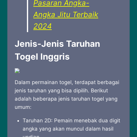
Pasaran Angka-
Angka Jitu Terbaik
2024
Jenis-Jenis Taruhan
Togel Inggris
Dalam permainan togel, terdapat berbagai
jenis taruhan yang bisa dipilih. Berikut
adalah beberapa jenis taruhan togel yang
umum:
Taruhan 2D: Pemain menebak dua digit
angka yang akan muncul dalam hasil
undian.