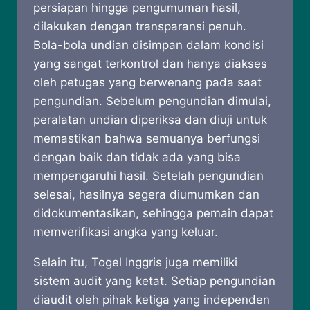
persiapan hingga pengumuman hasil,
dilakukan dengan transparansi penuh.
Bola-bola undian disimpan dalam kondisi
yang sangat terkontrol dan hanya diakses
oleh petugas yang berwenang pada saat
pengundian. Sebelum pengundian dimulai,
peralatan undian diperiksa dan diuji untuk
memastikan bahwa semuanya berfungsi
dengan baik dan tidak ada yang bisa
mempengaruhi hasil. Setelah pengundian
selesai, hasilnya segera diumumkan dan
didokumentasikan, sehingga pemain dapat
memverifikasi angka yang keluar.
Selain itu, Togel Inggris juga memiliki
sistem audit yang ketat. Setiap pengundian
diaudit oleh pihak ketiga yang independen