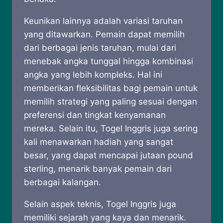
Keunikan lainnya adalah variasi taruhan
yang ditawarkan. Pemain dapat memilih
dari berbagai jenis taruhan, mulai dari
menebak angka tunggal hingga kombinasi
angka yang lebih kompleks. Hal ini
memberikan fleksibilitas bagi pemain untuk
memilih strategi yang paling sesuai dengan
preferensi dan tingkat kenyamanan
mereka. Selain itu, Togel Inggris juga sering
kali menawarkan hadiah yang sangat
besar, yang dapat mencapai jutaan pound
sterling, menarik banyak pemain dari
berbagai kalangan.
Selain aspek teknis, Togel Inggris juga
memiliki sejarah yang kaya dan menarik.