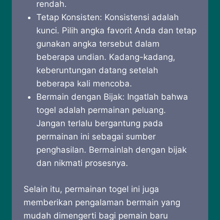
rendah.
Tetap Konsisten: Konsistensi adalah
kunci. Pilih angka favorit Anda dan tetap
gunakan angka tersebut dalam
beberapa undian. Kadang-kadang,
keberuntungan datang setelah
beberapa kali mencoba.
Bermain dengan Bijak: Ingatlah bahwa
togel adalah permainan peluang.
Jangan terlalu bergantung pada
permainan ini sebagai sumber
penghasilan. Bermainlah dengan bijak
dan nikmati prosesnya.
Selain itu, permainan togel ini juga
memberikan pengalaman bermain yang
mudah dimengerti bagi pemain baru