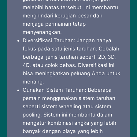
melebihi batas tersebut. Ini membantu
menghindari kerugian besar dan
menjaga permainan tetap
menyenangkan.
Diversifikasi Taruhan: Jangan hanya
fokus pada satu jenis taruhan. Cobalah
berbagai jenis taruhan seperti 2D, 3D,
4D, atau colok bebas. Diversifikasi ini
bisa meningkatkan peluang Anda untuk
menang.
Gunakan Sistem Taruhan: Beberapa
pemain menggunakan sistem taruhan
seperti sistem wheeling atau sistem
pooling. Sistem ini membantu dalam
mengatur kombinasi angka yang lebih
banyak dengan biaya yang lebih