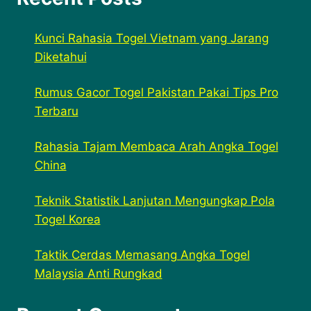
Kunci Rahasia Togel Vietnam yang Jarang
Diketahui
Rumus Gacor Togel Pakistan Pakai Tips Pro
Terbaru
Rahasia Tajam Membaca Arah Angka Togel
China
Teknik Statistik Lanjutan Mengungkap Pola
Togel Korea
Taktik Cerdas Memasang Angka Togel
Malaysia Anti Rungkad