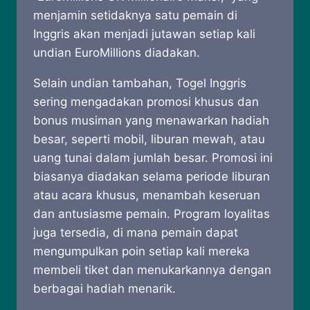
menjamin setidaknya satu pemain di
Inggris akan menjadi jutawan setiap kali
undian EuroMillions diadakan.
Selain undian tambahan, Togel Inggris
sering mengadakan promosi khusus dan
bonus musiman yang menawarkan hadiah
besar, seperti mobil, liburan mewah, atau
uang tunai dalam jumlah besar. Promosi ini
biasanya diadakan selama periode liburan
atau acara khusus, menambah keseruan
dan antusiasme pemain. Program loyalitas
juga tersedia, di mana pemain dapat
mengumpulkan poin setiap kali mereka
membeli tiket dan menukarkannya dengan
berbagai hadiah menarik.