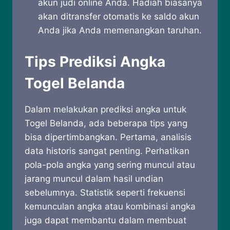
akun judi online Anda. Hadiah biasanya
akan ditransfer otomatis ke saldo akun
Anda jika Anda memenangkan taruhan.
Tips Prediksi Angka
Togel Belanda
Dalam melakukan prediksi angka untuk
Togel Belanda, ada beberapa tips yang
bisa dipertimbangkan. Pertama, analisis
data historis sangat penting. Perhatikan
pola-pola angka yang sering muncul atau
jarang muncul dalam hasil undian
sebelumnya. Statistik seperti frekuensi
kemunculan angka atau kombinasi angka
juga dapat membantu dalam membuat