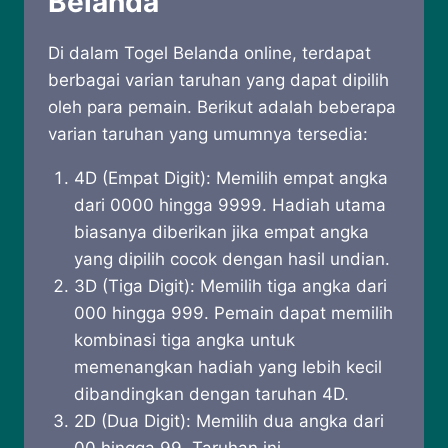
Belanda
Di dalam Togel Belanda online, terdapat
berbagai varian taruhan yang dapat dipilih
oleh para pemain. Berikut adalah beberapa
varian taruhan yang umumnya tersedia:
4D (Empat Digit): Memilih empat angka
dari 0000 hingga 9999. Hadiah utama
biasanya diberikan jika empat angka
yang dipilih cocok dengan hasil undian.
3D (Tiga Digit): Memilih tiga angka dari
000 hingga 999. Pemain dapat memilih
kombinasi tiga angka untuk
memenangkan hadiah yang lebih kecil
dibandingkan dengan taruhan 4D.
2D (Dua Digit): Memilih dua angka dari
00 hingga 99. Taruhan ini