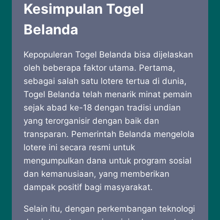
Kesimpulan Togel
Belanda
Kepopuleran Togel Belanda bisa dijelaskan
oleh beberapa faktor utama. Pertama,
sebagai salah satu lotere tertua di dunia,
Togel Belanda telah menarik minat pemain
sejak abad ke-18 dengan tradisi undian
yang terorganisir dengan baik dan
transparan. Pemerintah Belanda mengelola
lotere ini secara resmi untuk
mengumpulkan dana untuk program sosial
dan kemanusiaan, yang memberikan
dampak positif bagi masyarakat.
Selain itu, dengan perkembangan teknologi