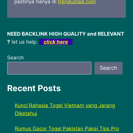
pastinya hanya di
trendustad.com
NEED BACKLINK HIGH QUALITY and RELEVANT
?
let us help.
click here
Search
Search
Recent Posts
Kunci Rahasia Togel Vietnam yang Jarang
Diketahui
Rumus Gacor Togel Pakistan Pakai Tips Pro