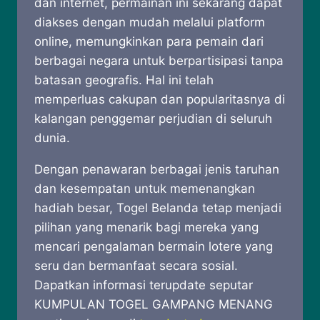
dan internet, permainan ini sekarang dapat
diakses dengan mudah melalui platform
online, memungkinkan para pemain dari
berbagai negara untuk berpartisipasi tanpa
batasan geografis. Hal ini telah
memperluas cakupan dan popularitasnya di
kalangan penggemar perjudian di seluruh
dunia.
Dengan penawaran berbagai jenis taruhan
dan kesempatan untuk memenangkan
hadiah besar, Togel Belanda tetap menjadi
pilihan yang menarik bagi mereka yang
mencari pengalaman bermain lotere yang
seru dan bermanfaat secara sosial.
Dapatkan informasi terupdate seputar
KUMPULAN TOGEL GAMPANG MENANG