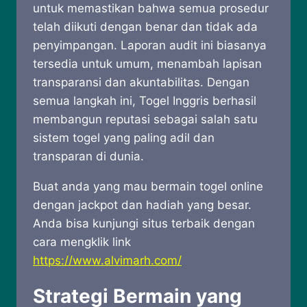
untuk memastikan bahwa semua prosedur
telah diikuti dengan benar dan tidak ada
penyimpangan. Laporan audit ini biasanya
tersedia untuk umum, menambah lapisan
transparansi dan akuntabilitas. Dengan
semua langkah ini, Togel Inggris berhasil
membangun reputasi sebagai salah satu
sistem togel yang paling adil dan
transparan di dunia.
Buat anda yang mau bermain togel online
dengan jackpot dan hadiah yang besar.
Anda bisa kunjungi situs terbaik dengan
cara mengklik link
https://www.alvimarh.com/
Strategi Bermain yang