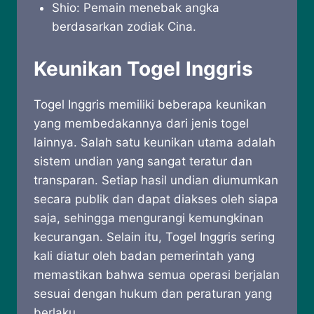
Shio: Pemain menebak angka
berdasarkan zodiak Cina.
Keunikan Togel Inggris
Togel Inggris memiliki beberapa keunikan
yang membedakannya dari jenis togel
lainnya. Salah satu keunikan utama adalah
sistem undian yang sangat teratur dan
transparan. Setiap hasil undian diumumkan
secara publik dan dapat diakses oleh siapa
saja, sehingga mengurangi kemungkinan
kecurangan. Selain itu, Togel Inggris sering
kali diatur oleh badan pemerintah yang
memastikan bahwa semua operasi berjalan
sesuai dengan hukum dan peraturan yang
berlaku.