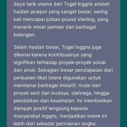
daya tarik utama dari Togel Inggris adalah
hadiah jackpot yang sangat besar, sering
kali mencapai jutaan pound sterling, yang
menarik minat pemain dari berbagai
kalangan.
Selain hadiah besar, Togel Inggris juga
dikenal karena kontribusinya yang
signifikan terhadap proyek-proyek sosial
dan amal. Sebagian besar pendapatan dari
penjualan tiket lotere digunakan untuk
mendanai berbagai inisiatif, mulai dari
proyek seni dan budaya, olahraga, hingga
pendidikan dan kesehatan. Ini memberikan
dampak positif langsung kepada
masyarakat Inggris, menjadikan lotere ini
lebih dari sekadar permainan angka.