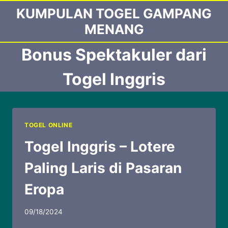
Skip
KUMPULAN TOGEL GAMPANG
to
MENANG
content
Bonus Spektakuler dari
Togel Inggris
TOGEL ONLINE
Togel Inggris – Lotere
Paling Laris di Pasaran
Eropa
09/18/2024