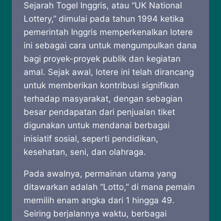
Sejarah Togel Inggris, atau “UK National
Lottery,” dimulai pada tahun 1994 ketika
pemerintah Inggris memperkenalkan lotere
ini sebagai cara untuk mengumpulkan dana
bagi proyek-proyek publik dan kegiatan
amal. Sejak awal, lotere ini telah dirancang
untuk memberikan kontribusi signifikan
terhadap masyarakat, dengan sebagian
besar pendapatan dari penjualan tiket
digunakan untuk mendanai berbagai
inisiatif sosial, seperti pendidikan,
kesehatan, seni, dan olahraga.
Pada awalnya, permainan utama yang
ditawarkan adalah “Lotto,” di mana pemain
memilih enam angka dari 1 hingga 49.
Seiring berjalannya waktu, berbagai