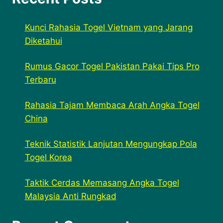
Kunci Rahasia Togel Vietnam yang Jarang
Diketahui
Rumus Gacor Togel Pakistan Pakai Tips Pro
Terbaru
Rahasia Tajam Membaca Arah Angka Togel
China
Teknik Statistik Lanjutan Mengungkap Pola
Togel Korea
Taktik Cerdas Memasang Angka Togel
Malaysia Anti Rungkad