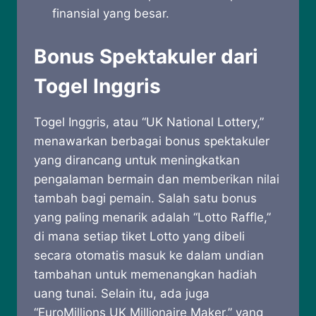
finansial yang besar.
Bonus Spektakuler dari
Togel Inggris
Togel Inggris, atau “UK National Lottery,”
menawarkan berbagai bonus spektakuler
yang dirancang untuk meningkatkan
pengalaman bermain dan memberikan nilai
tambah bagi pemain. Salah satu bonus
yang paling menarik adalah “Lotto Raffle,”
di mana setiap tiket Lotto yang dibeli
secara otomatis masuk ke dalam undian
tambahan untuk memenangkan hadiah
uang tunai. Selain itu, ada juga
“EuroMillions UK Millionaire Maker,” yang