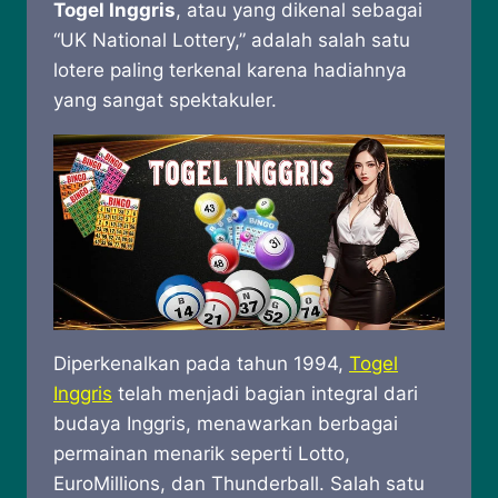
Togel Inggris
, atau yang dikenal sebagai
“UK National Lottery,” adalah salah satu
lotere paling terkenal karena hadiahnya
yang sangat spektakuler.
Diperkenalkan pada tahun 1994,
Togel
Inggris
telah menjadi bagian integral dari
budaya Inggris, menawarkan berbagai
permainan menarik seperti Lotto,
EuroMillions, dan Thunderball. Salah satu