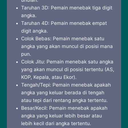
Taruhan 3D: Pemain menebak tiga digit
angka.
Taruhan 4D: Pemain menebak empat
digit angka.
Colok Bebas: Pemain menebak satu
angka yang akan muncul di posisi mana
pun.
Colok Jitu: Pemain menebak satu angka
yang akan muncul di posisi tertentu (AS,
KOP, Kepala, atau Ekor).
Tengah/Tepi: Pemain menebak apakah
angka yang keluar berada di tengah
atau tepi dari rentang angka tertentu.
Besar/Kecil: Pemain menebak apakah
angka yang keluar lebih besar atau
lebih kecil dari angka tertentu.