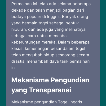
Permainan ini telah ada selama beberapa
dekade dan telah menjadi bagian dari
budaya populer di Inggris. Banyak orang
yang bermain togel sebagai bentuk
hiburan, dan ada juga yang melihatnya
sebagai cara untuk mencoba
keberuntungan mereka. Dalam beberapa
kasus, kemenangan besar dalam togel
telah mengubah hidup seseorang secara
drastis, menambah daya tarik permainan
ini.
Mekanisme Pengundian
yang Transparansi
Mekanisme pengundian Togel Inggris