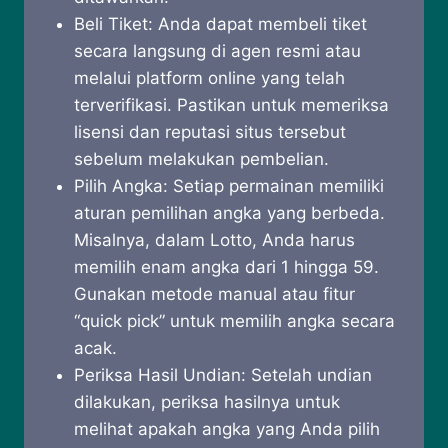
Beli Tiket: Anda dapat membeli tiket
secara langsung di agen resmi atau
melalui platform online yang telah
terverifikasi. Pastikan untuk memeriksa
lisensi dan reputasi situs tersebut
sebelum melakukan pembelian.
Pilih Angka: Setiap permainan memiliki
aturan pemilihan angka yang berbeda.
Misalnya, dalam Lotto, Anda harus
memilih enam angka dari 1 hingga 59.
Gunakan metode manual atau fitur
“quick pick” untuk memilih angka secara
acak.
Periksa Hasil Undian: Setelah undian
dilakukan, periksa hasilnya untuk
melihat apakah angka yang Anda pilih