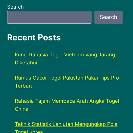
Search
Search
Recent Posts
Kunci Rahasia Togel Vietnam yang Jarang
Diketahui
Rumus Gacor Togel Pakistan Pakai Tips Pro
Terbaru
Rahasia Tajam Membaca Arah Angka Togel
China
Teknik Statistik Lanjutan Mengungkap Pola
Togel Korea