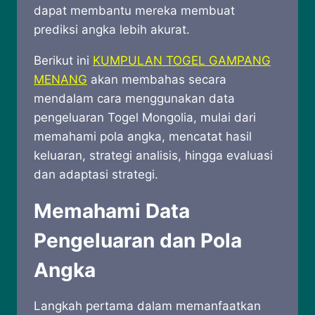
dapat membantu mereka membuat
prediksi angka lebih akurat.
Berikut ini
KUMPULAN TOGEL GAMPANG
MENANG
akan membahas secara
mendalam cara menggunakan data
pengeluaran Togel Mongolia, mulai dari
memahami pola angka, mencatat hasil
keluaran, strategi analisis, hingga evaluasi
dan adaptasi strategi.
Memahami Data
Pengeluaran dan Pola
Angka
Langkah pertama dalam memanfaatkan