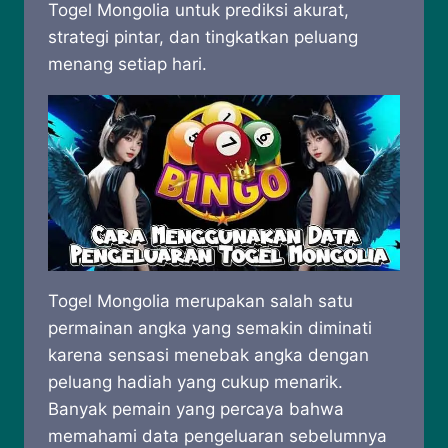
Togel Mongolia untuk prediksi akurat,
strategi pintar, dan tingkatkan peluang
menang setiap hari.
Togel Mongolia merupakan salah satu
permainan angka yang semakin diminati
karena sensasi menebak angka dengan
peluang hadiah yang cukup menarik.
Banyak pemain yang percaya bahwa
memahami data pengeluaran sebelumnya