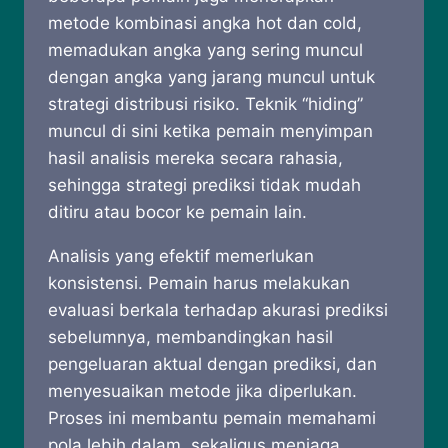
metode kombinasi angka hot dan cold,
memadukan angka yang sering muncul
dengan angka yang jarang muncul untuk
strategi distribusi risiko. Teknik “hiding”
muncul di sini ketika pemain menyimpan
hasil analisis mereka secara rahasia,
sehingga strategi prediksi tidak mudah
ditiru atau bocor ke pemain lain.
Analisis yang efektif memerlukan
konsistensi. Pemain harus melakukan
evaluasi berkala terhadap akurasi prediksi
sebelumnya, membandingkan hasil
pengeluaran aktual dengan prediksi, dan
menyesuaikan metode jika diperlukan.
Proses ini membantu pemain memahami
pola lebih dalam, sekaligus menjaga