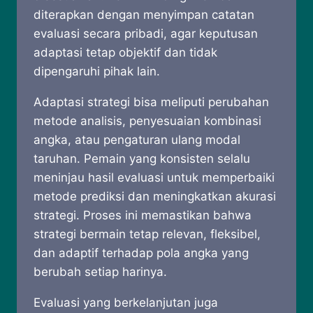
diterapkan dengan menyimpan catatan
evaluasi secara pribadi, agar keputusan
adaptasi tetap objektif dan tidak
dipengaruhi pihak lain.
Adaptasi strategi bisa meliputi perubahan
metode analisis, penyesuaian kombinasi
angka, atau pengaturan ulang modal
taruhan. Pemain yang konsisten selalu
meninjau hasil evaluasi untuk memperbaiki
metode prediksi dan meningkatkan akurasi
strategi. Proses ini memastikan bahwa
strategi bermain tetap relevan, fleksibel,
dan adaptif terhadap pola angka yang
berubah setiap harinya.
Evaluasi yang berkelanjutan juga