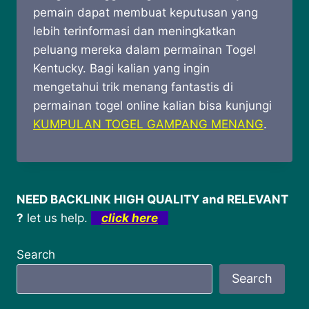
pemain dapat membuat keputusan yang
lebih terinformasi dan meningkatkan
peluang mereka dalam permainan Togel
Kentucky. Bagi kalian yang ingin
mengetahui trik menang fantastis di
permainan togel online kalian bisa kunjungi
KUMPULAN TOGEL GAMPANG MENANG
.
NEED BACKLINK HIGH QUALITY and RELEVANT
?
let us help.
click here
Search
Search