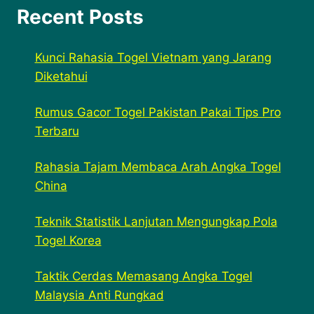
Recent Posts
Kunci Rahasia Togel Vietnam yang Jarang
Diketahui
Rumus Gacor Togel Pakistan Pakai Tips Pro
Terbaru
Rahasia Tajam Membaca Arah Angka Togel
China
Teknik Statistik Lanjutan Mengungkap Pola
Togel Korea
Taktik Cerdas Memasang Angka Togel
Malaysia Anti Rungkad