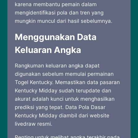
karena membantu pemain dalam
mengidentifikasi pola dan tren yang
mungkin muncul dari hasil sebelumnya.
Menggunakan Data
Keluaran Angka
Rangkuman keluaran angka dapat
digunakan sebelum memulai permainan
Togel Kentucky. Memastikan data pasaran
Kentucky Midday sudah terupdate dan
akurat adalah kunci untuk menghasilkan
prediksi yang tepat. Data Pola Dasar
Kentucky Midday diambil dari website
livedraw resmi.
Penting untuk melihat angka terakhir pada